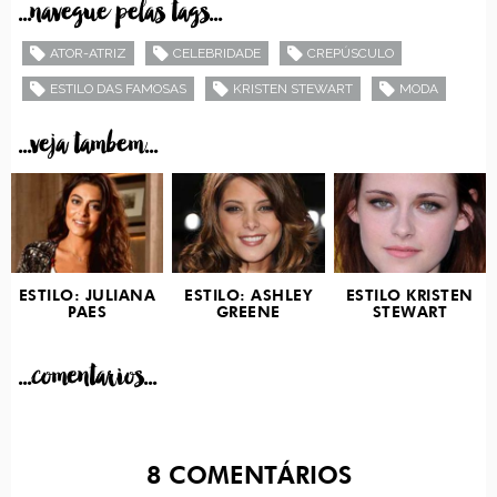
...navegue pelas tags...
ATOR-ATRIZ
CELEBRIDADE
CREPÚSCULO
ESTILO DAS FAMOSAS
KRISTEN STEWART
MODA
...veja tambem...
ESTILO: JULIANA
ESTILO: ASHLEY
ESTILO KRISTEN
PAES
GREENE
STEWART
...comentarios...
8
COMENTÁRIOS