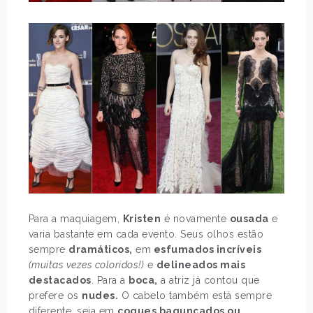
Para a maquiagem,
Kristen
é novamente
ousada
e
varia bastante em cada evento. Seus olhos estão
sempre
dramáticos,
em
esfumados incríveis
(muitas vezes coloridos!)
e
delineados mais
destacados
. Para a
boca,
a atriz já contou que
prefere os
nudes.
O cabelo também está sempre
diferente, seja em
coques bagunçados ou