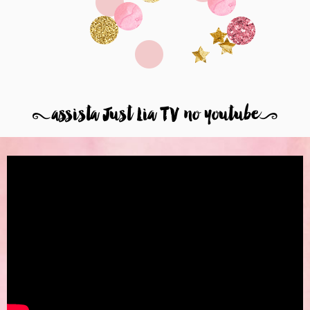
8
assista Just Lia TV no youtube
9