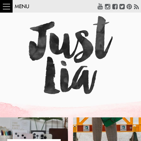
MENU
COMO USAR:
BLUSA UM OMBRO
SÓ