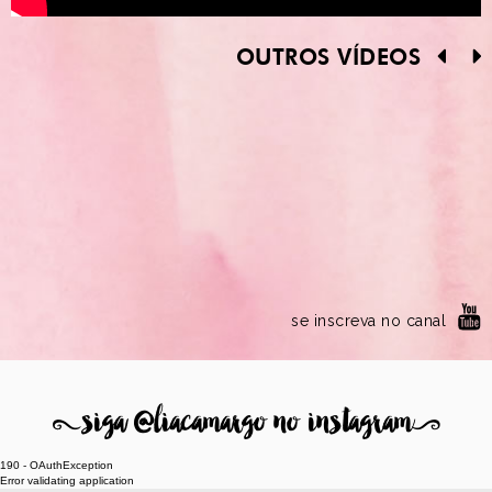
OUTROS VÍDEOS
se inscreva no canal
8
siga @liacamargo no instagram
9
190 - OAuthException
Error validating application