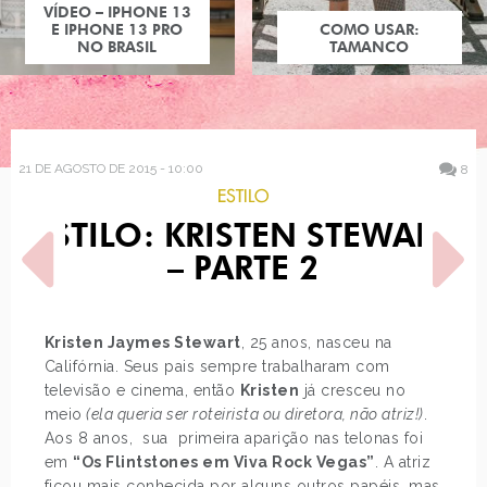
COMO USAR:
TAMANCO
21 DE AGOSTO DE 2015 - 10:00
8
ESTILO
ESTILO: KRISTEN STEWART
– PARTE 2
Kristen Jaymes Stewart
, 25 anos, nasceu na
Califórnia. Seus pais sempre trabalharam com
POST ANTERIOR
PRÓXIMO POST
televisão e cinema, então
Kristen
já cresceu no
AS ILUSTRAÇÕES DE MODA
LOOK DO DIA: SANDÁLIA
DE MAËLLE RAJOELISOLO
COLORIDA
meio
(ela queria ser roteirista ou diretora, não atriz!)
.
Aos 8 anos, sua primeira aparição nas telonas foi
em
“Os Flintstones em Viva Rock Vegas”
. A atriz
ficou mais conhecida por alguns outros papéis, mas