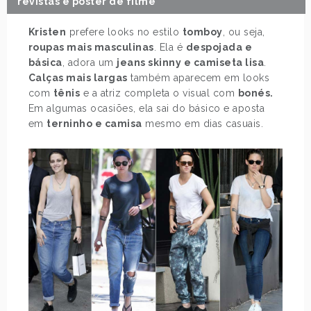
revistas e pôster de filme
Kristen
prefere looks no estilo
tomboy
, ou seja,
roupas mais masculinas
. Ela é
despojada e
básica
, adora um
jeans skinny e camiseta lisa
.
Calças mais largas
também aparecem em looks
com
tênis
e a atriz completa o visual com
bonés.
Em algumas ocasiões, ela sai do básico e aposta
em
terninho e camisa
mesmo em dias casuais.