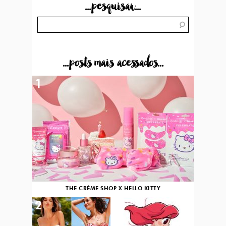
...pesquisar...
...posts mais acessados...
1
THE CRÈME SHOP X HELLO KITTY
2
3