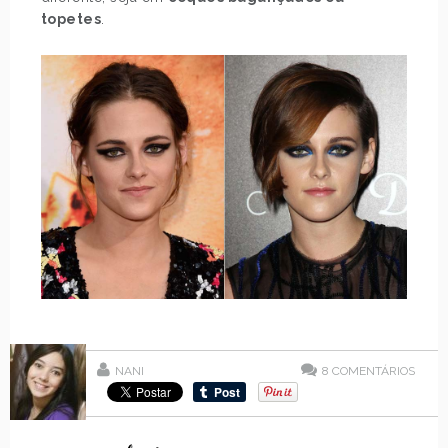
topetes
.
NANI
8
COMENTÁRIOS