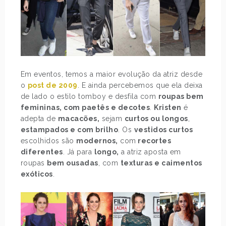
Em eventos, temos a maior evolução da atriz desde
o
post de 2009
. E ainda percebemos que ela deixa
de lado o estilo tomboy e desfila com
roupas bem
femininas, com paetês e decotes
.
Kristen
é
adepta de
macacões,
sejam
curtos ou longos
,
estampados e com brilho
. Os
vestidos curtos
escolhidos são
modernos,
com
recortes
diferentes
. Já para
longo,
a atriz aposta em
roupas
bem ousadas
, com
texturas e caimentos
exóticos
.