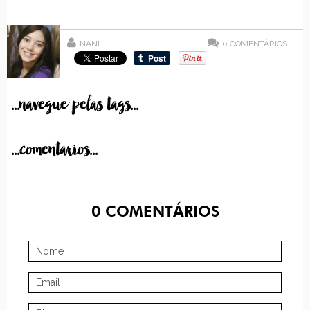
NANI
0
COMENTÁRIOS
...navegue pelas tags...
...comentarios...
0
COMENTÁRIOS