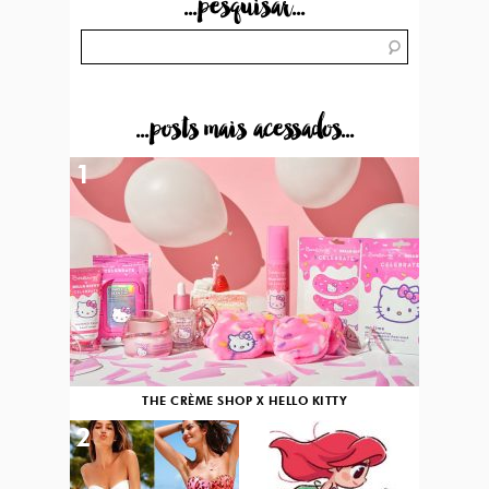
...pesquisar...
...posts mais acessados...
1
THE CRÈME SHOP X HELLO KITTY
2
3