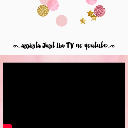
8
assista Just Lia TV no youtube
9