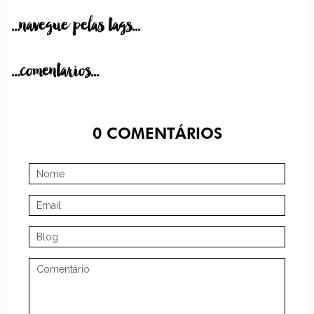
...navegue pelas tags...
...comentarios...
0
COMENTÁRIOS