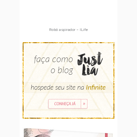
Robô aspirador – ILife