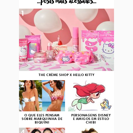
...posts mais acessados...
1
THE CRÈME SHOP X HELLO KITTY
2
3
O QUE ELES PENSAM
PERSONAGENS DISNEY
SOBRE MARQUINHA DE
E AMIGOS EM ESTILO
BIQUÍNI
CHIBI