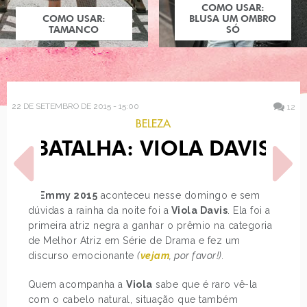
COMO USAR:
COMO USAR:
BLUSA UM OMBRO
TAMANCO
SÓ
22 DE SETEMBRO DE 2015 - 15:00
12
BELEZA
BATALHA: VIOLA DAVIS
O
Emmy 2015
aconteceu nesse domingo e sem
dúvidas a rainha da noite foi a
Viola Davis
. Ela foi a
primeira atriz negra a ganhar o prêmio na categoria
POST ANTERIOR
PRÓXIMO POST
de Melhor Atriz em Série de Drama e fez um
LOOK DO DIA: SAIA JEANS
DECORAÇÃO: VERMELHO
discurso emocionante
(
vejam
, por favor!).
COM MEIA CALÇA
NA COZINHA
Quem acompanha a
Viola
sabe que é raro vê-la
com o cabelo natural, situação que também