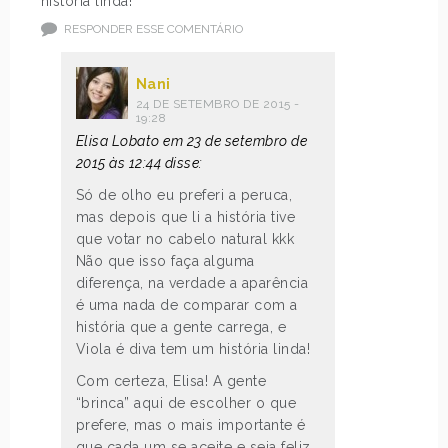
história linda!
RESPONDER ESSE COMENTÁRIO
Nani
24 DE SETEMBRO DE 2015 -
19:28
Elisa Lobato em 23 de setembro de
2015 às 12:44 disse:
Só de olho eu preferi a peruca,
mas depois que li a história tive
que votar no cabelo natural kkk
Não que isso faça alguma
diferença, na verdade a aparência
é uma nada de comparar com a
história que a gente carrega, e
Viola é diva tem um história linda!
Com certeza, Elisa! A gente
“brinca” aqui de escolher o que
prefere, mas o mais importante é
que cada um se aceite e seja feliz.