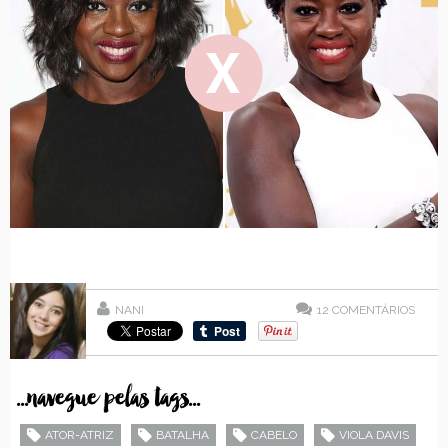
NANI
12
COMENTÁRIOS
...navegue pelas tags...
ATOR-ATRIZ
BATALHA
CABELO
VIOLA DAVIS