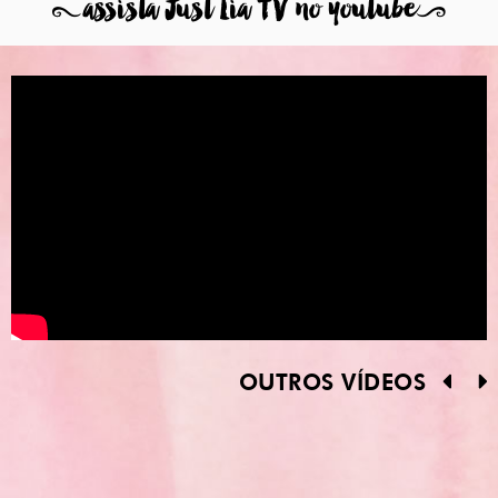
8
assista Just Lia TV no youtube
9
OUTROS VÍDEOS