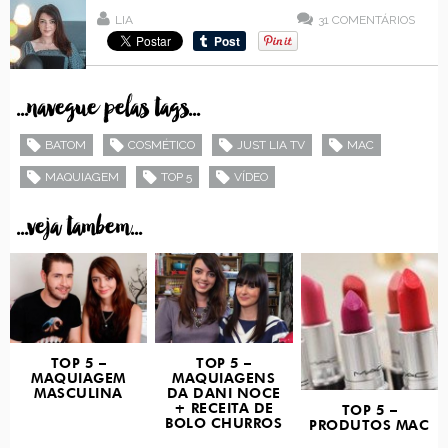
LIA
31
COMENTÁRIOS
...navegue pelas tags...
BATOM
COSMÉTICO
JUST LIA TV
MAC
MAQUIAGEM
TOP 5
VÍDEO
...veja tambem...
TOP 5 –
TOP 5 –
MAQUIAGEM
MAQUIAGENS
MASCULINA
DA DANI NOCE
+ RECEITA DE
TOP 5 –
BOLO CHURROS
PRODUTOS MAC