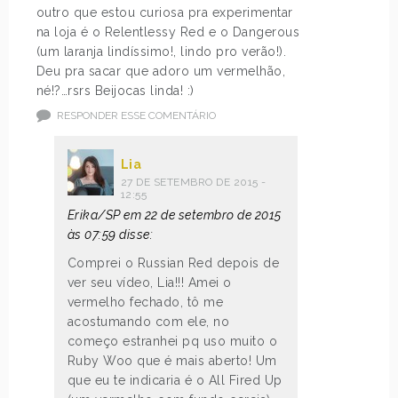
outro que estou curiosa pra experimentar
na loja é o Relentlessy Red e o Dangerous
(um laranja lindíssimo!, lindo pro verão!).
Deu pra sacar que adoro um vermelhão,
né!?…rsrs Beijocas linda! :)
RESPONDER ESSE COMENTÁRIO
Lia
27 DE SETEMBRO DE 2015 -
12:55
Erika/SP em 22 de setembro de 2015
às 07:59 disse:
Comprei o Russian Red depois de
ver seu vídeo, Lia!!! Amei o
vermelho fechado, tô me
acostumando com ele, no
começo estranhei pq uso muito o
Ruby Woo que é mais aberto! Um
que eu te indicaria é o All Fired Up