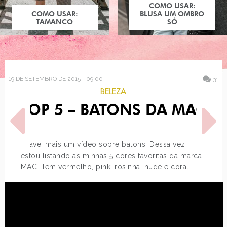
COMO USAR:
COMO USAR:
BLUSA UM OMBRO
TAMANCO
SÓ
19 DE SETEMBRO DE 2015 - 09:00
31
BELEZA
TOP 5 – BATONS DA MAC
Gravei mais um vídeo sobre batons! Dessa vez
estou listando as minhas 5 cores favoritas da marca
MAC. Tem vermelho, pink, rosinha, nude e coral…
POST ANTERIOR
PRÓXIMO POST
ÚLTIMA CHANCE DE SE
JUST LIA EM HQ! #20
INSCREVER NO WE LOVE…