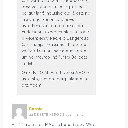
(um vermelho com fundo cereja),
toda vez que eu uso as pessoas
perguntam! Inclusive ele já está no
finalzinho, de tanto que eu
uso!..hehe Um outro que estou
curiosa pra experimentar na loja é
o Relentlessy Red e o Dangerous
(um laranja lindíssimo!, lindo pro
verão!). Deu pra sacar que adoro
um vermelhão, né!?…rsrs Beijocas
linda! :)
Oii Erika! O All Fired Up eu AMO e
uso mto, sempre perguntam qual
é também!
Cassia
22 DE SETEMBRO DE 2015 - 19:05
Ain *.* mattes da MAC, acho o Rubby Woo