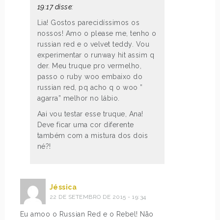
19:17 disse:
Lia! Gostos parecidíssimos os
nossos! Amo o please me, tenho o
russian red e o velvet teddy. Vou
experimentar o runway hit assim q
der. Meu truque pro vermelho,
passo o ruby woo embaixo do
russian red, pq acho q o woo ”
agarra” melhor no lábio.
Aai vou testar esse truque, Ana!
Deve ficar uma cor diferente
também com a mistura dos dois
né?!
Jéssica
22 DE SETEMBRO DE 2015 - 19:34
Eu amoo o Russian Red e o Rebel! Não