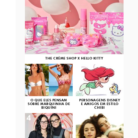
THE CRÈME SHOP X HELLO KITTY
2
3
O QUE ELES PENSAM
PERSONAGENS DISNEY
SOBRE MARQUINHA DE
E AMIGOS EM ESTILO
BIQUÍNI
CHIBI
4
5