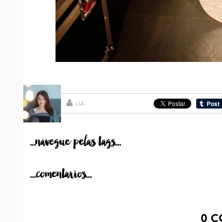
LIA
...navegue pelas tags...
...comentarios...
0
C