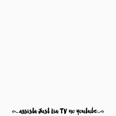
8
assista Just Lia TV no youtube
9