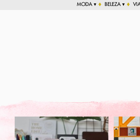
MODA ▾
BELEZA ▾
VI