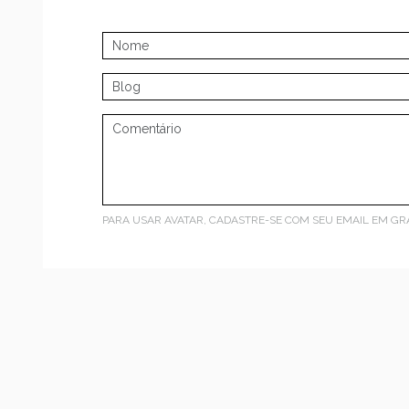
PARA USAR AVATAR, CADASTRE-SE COM SEU EMAIL EM
GR