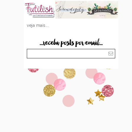
veja mais...
...receba posts por email...