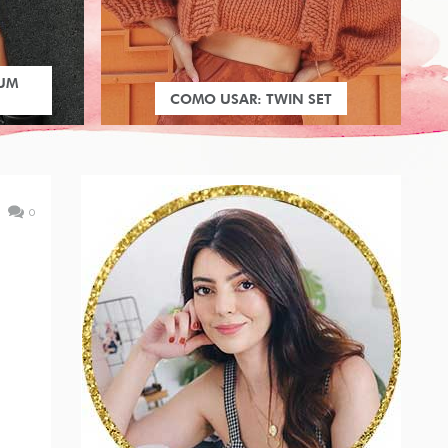
 UM
COMO USAR: TWIN SET
0