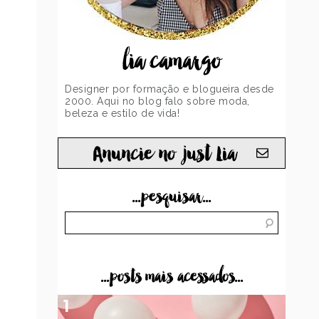
lia camargo
Designer por formação e blogueira desde
2000. Aqui no blog falo sobre moda,
beleza e estilo de vida!
Anuncie no just Lia
...pesquisar...
...posts mais acessados...
1