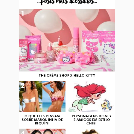
...posts mais acessados...
1
THE CRÈME SHOP X HELLO KITTY
2
3
O QUE ELES PENSAM
PERSONAGENS DISNEY
SOBRE MARQUINHA DE
E AMIGOS EM ESTILO
BIQUÍNI
CHIBI