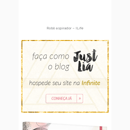
Robô aspirador – ILife