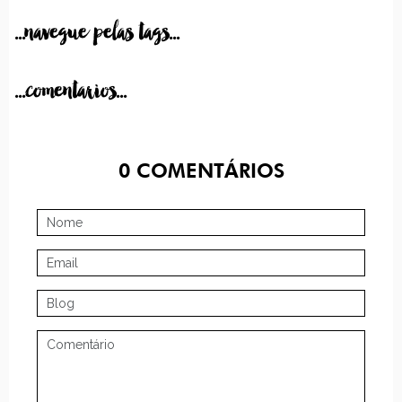
...navegue pelas tags...
...comentarios...
0
COMENTÁRIOS