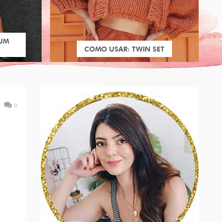
 UM
COMO USAR: TWIN SET
0