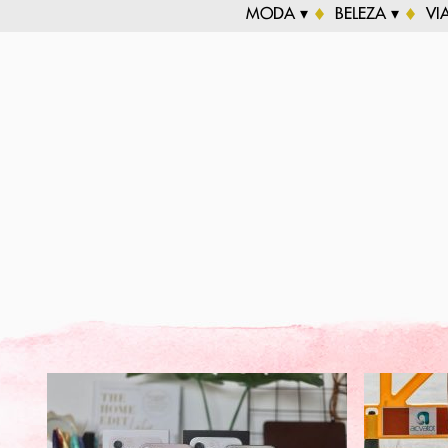
MODA ▾
BELEZA ▾
VI