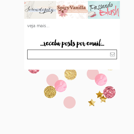
veja mais...
...receba posts por email...