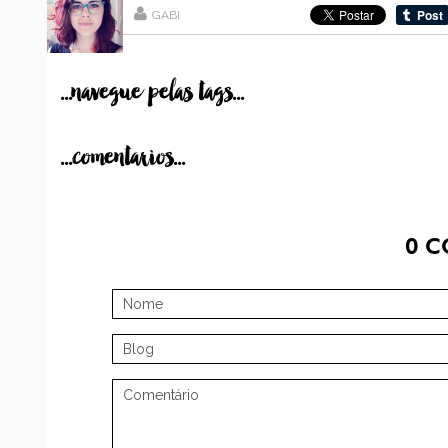
GABI
...navegue pelas tags...
...comentarios...
0
C