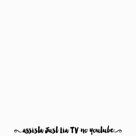
8
assista Just Lia TV no youtube
9