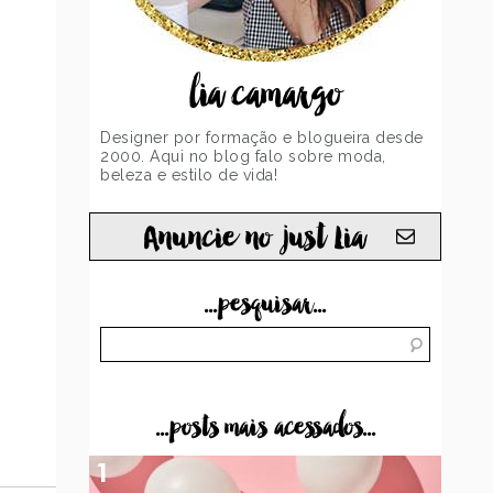
lia camargo
Designer por formação e blogueira desde
2000. Aqui no blog falo sobre moda,
beleza e estilo de vida!
Anuncie no just Lia
...pesquisar...
...posts mais acessados...
1