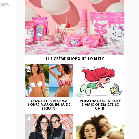
RIOS
THE CRÈME SHOP X HELLO KITTY
2
3
O QUE ELES PENSAM
PERSONAGENS DISNEY
SOBRE MARQUINHA DE
E AMIGOS EM ESTILO
BIQUÍNI
CHIBI
4
5