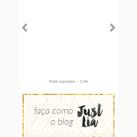
Robô aspirador – ILife