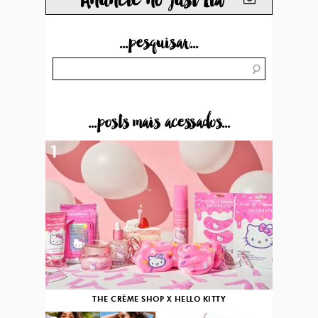
Anuncie no just Lia
...pesquisar...
...posts mais acessados...
1
THE CRÈME SHOP X HELLO KITTY