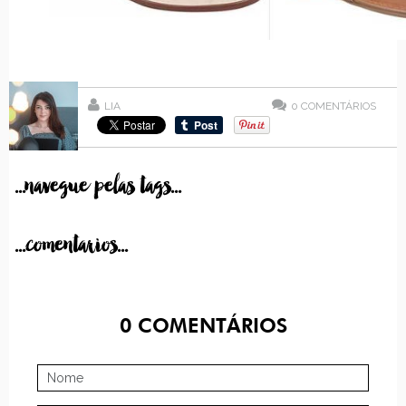
LIA
0
COMENTÁRIOS
...navegue pelas tags...
...comentarios...
0
COMENTÁRIOS