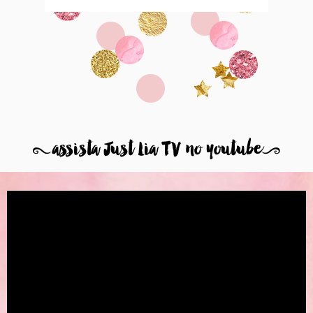
8
assista Just Lia TV no youtube
9