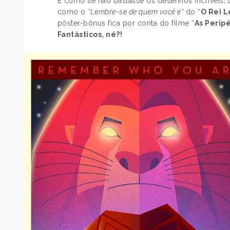
E como se não bastasse os desenhos incríveis,
como o
“Lembre-se de quem você é”
do “
O Rei 
pôster-bônus fica por conta do filme “
As Perip
Fantásticos, né?!