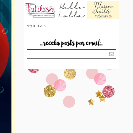
veja mais...
...receba posts por email...