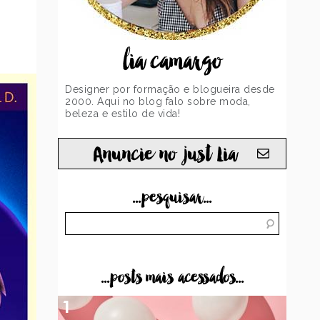
lia camargo
Designer por formação e blogueira desde
2000. Aqui no blog falo sobre moda,
beleza e estilo de vida!
Anuncie no just Lia
...pesquisar...
...posts mais acessados...
1