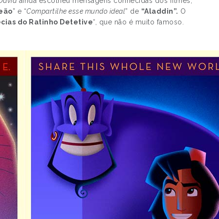
David
ainda escolheu mensagens conhecidas dos filmes,
Leão
” e “
Compartilhe esse mundo ideal
” de
“Aladdin”.
O
écias do Ratinho Detetive
“, que não é muito famoso.