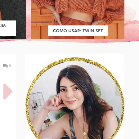
 UM
COMO USAR: TWIN SET
8