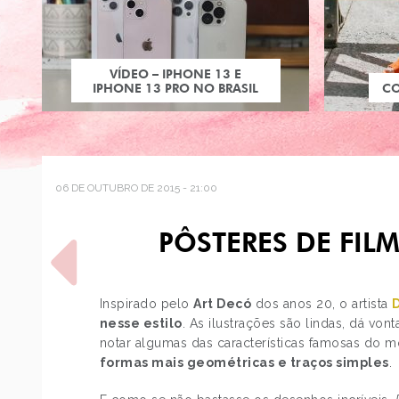
VÍDEO – IPHONE 13 E
IPHONE 13 PRO NO BRASIL
C
06 DE OUTUBRO DE 2015 - 21:00
PÔSTERES DE FIL
Inspirado pelo
Art Decó
dos anos 20, o artista
nesse estilo
.
As ilustrações são lindas, dá von
notar algumas das características famosas do
POST ANTERIOR
formas mais geométricas e traços simples
.
DECORAÇÃO: ESCADA