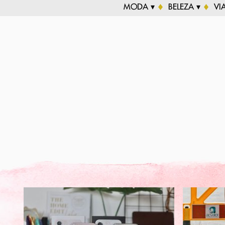
MODA ▾
BELEZA ▾
VI