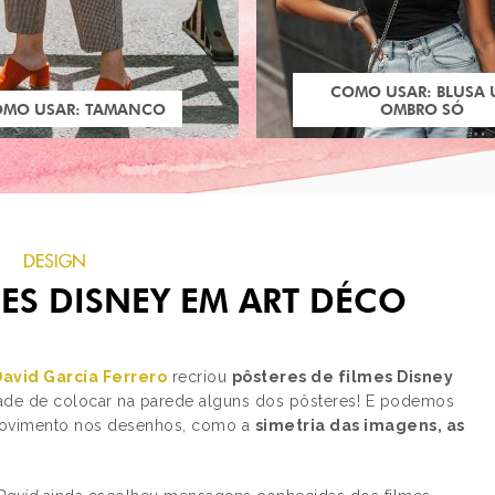
COMO USAR: BLUSA
OMO USAR: TAMANCO
OMBRO SÓ
DESIGN
MES DISNEY EM ART DÉCO
David García Ferrero
recriou
pôsteres de filmes Disney
tade de colocar na parede alguns dos pôsteres! E p
odemos
 movimento nos desenhos, como a
simetria das imagens, as
PRÓXIMO POST
PROVANDO SABORES
DIFERENTES DE OREO