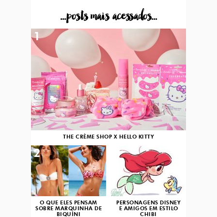
...posts mais acessados...
1
THE CRÈME SHOP X HELLO KITTY
2
3
O QUE ELES PENSAM
PERSONAGENS DISNEY
SOBRE MARQUINHA DE
E AMIGOS EM ESTILO
BIQUÍNI
CHIBI