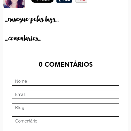
...navegue pelas tags...
...comentarios...
0
COMENTÁRIOS