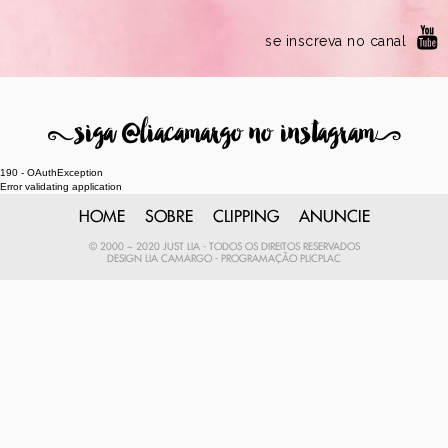
se inscreva no canal
8
siga @liacamargo no instagram
9
190 - OAuthException
Error validating application
HOME
SOBRE
CLIPPING
ANUNCIE
© 2000 ~ 2020 JUST LIA - TODOS OS DIREITOS RESERVADOS
DESIGN
LIA CAMARGO
- PROGRAMAÇÃO
PLICPLAC