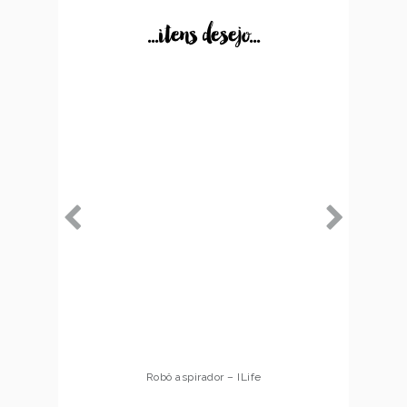
...itens desejo...
Robô aspirador – ILife