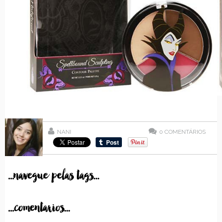
NANI
0
COMENTÁRIOS
...navegue pelas tags...
...comentarios...