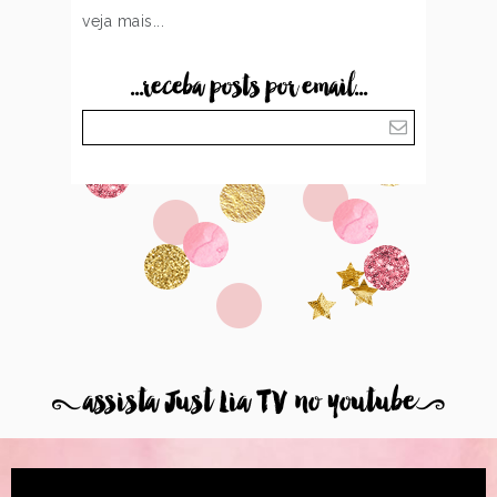
veja mais...
...receba posts por email...
8
assista Just Lia TV no youtube
9