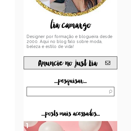
lia camargo
Designer por formação e blogueira desde
2000. Aqui no blog falo sobre moda,
beleza e estilo de vida!
Anuncie no just Lia
...pesquisar...
...posts mais acessados...
1