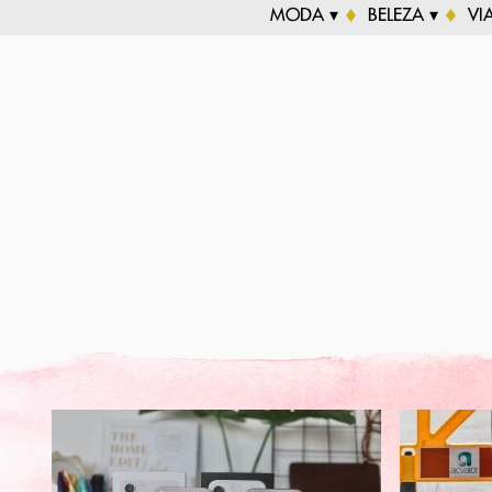
MODA ▾
BELEZA ▾
VI