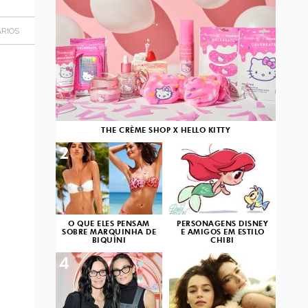
RIOS
THE CRÈME SHOP X HELLO KITTY
2
3
O QUE ELES PENSAM
PERSONAGENS DISNEY
SOBRE MARQUINHA DE
E AMIGOS EM ESTILO
BIQUÍNI
CHIBI
4
5