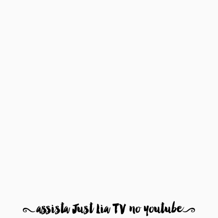
8
assista Just Lia TV no youtube
9