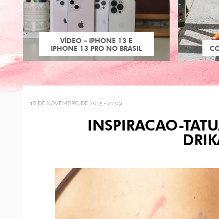
VÍDEO – IPHONE 13 E
IPHONE 13 PRO NO BRASIL
C
18 DE NOVEMBRO DE 2015 - 21:09
INSPIRACAO-TAT
DRIK