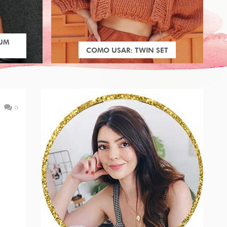
 UM
COMO USAR: TWIN SET
0