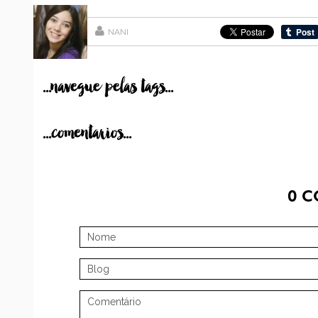
NANI
...navegue pelas tags...
...comentarios...
0
C