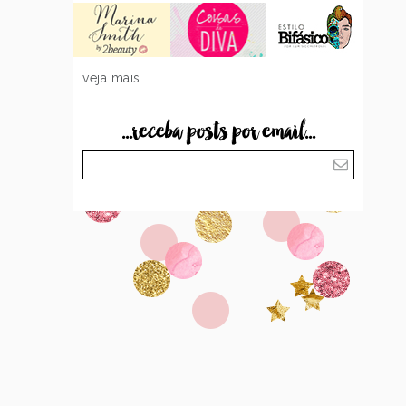
veja mais...
...receba posts por email...