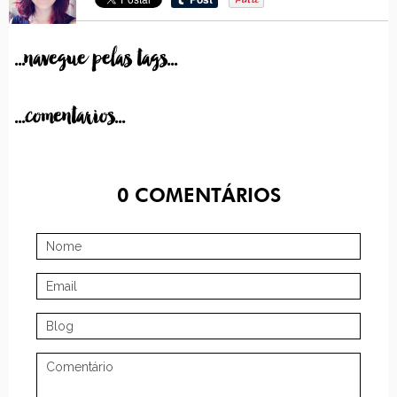
...navegue pelas tags...
...comentarios...
0
COMENTÁRIOS