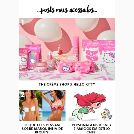
...posts mais acessados...
1
THE CRÈME SHOP X HELLO KITTY
2
3
O QUE ELES PENSAM
PERSONAGENS DISNEY
SOBRE MARQUINHA DE
E AMIGOS EM ESTILO
BIQUÍNI
CHIBI