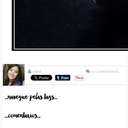
NANI
0
COMENTÁRIOS
...navegue pelas tags...
...comentarios...