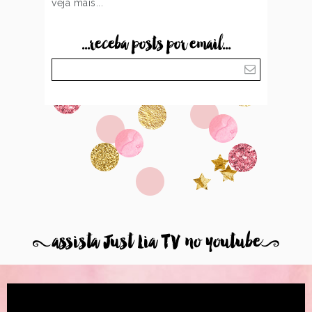
veja mais...
...receba posts por email...
8
assista Just Lia TV no youtube
9