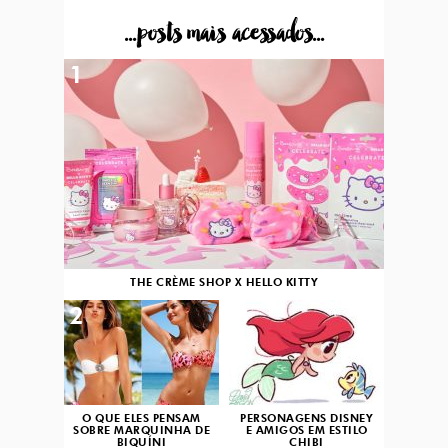
...posts mais acessados...
1
THE CRÈME SHOP X HELLO KITTY
2
3
O QUE ELES PENSAM
PERSONAGENS DISNEY
SOBRE MARQUINHA DE
E AMIGOS EM ESTILO
BIQUÍNI
CHIBI