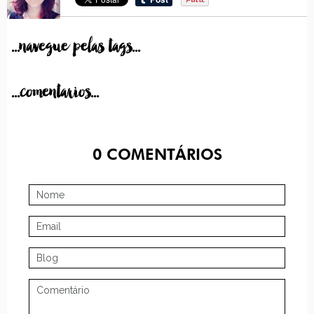
...navegue pelas tags...
...comentarios...
0
COMENTÁRIOS