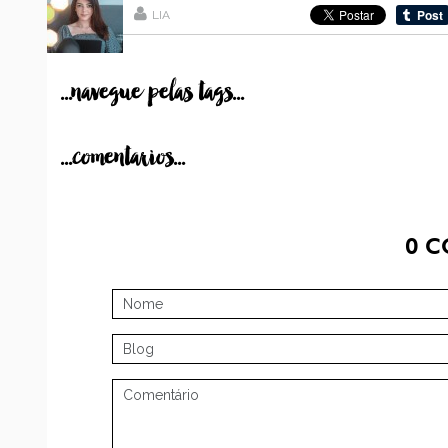
LIA
...navegue pelas tags...
...comentarios...
0
C