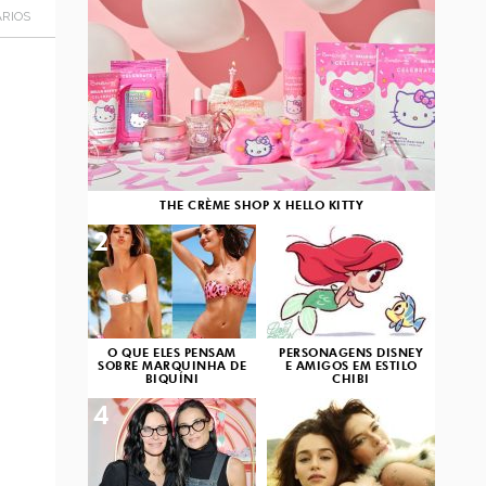
RIOS
THE CRÈME SHOP X HELLO KITTY
2
3
O QUE ELES PENSAM
PERSONAGENS DISNEY
SOBRE MARQUINHA DE
E AMIGOS EM ESTILO
BIQUÍNI
CHIBI
4
5