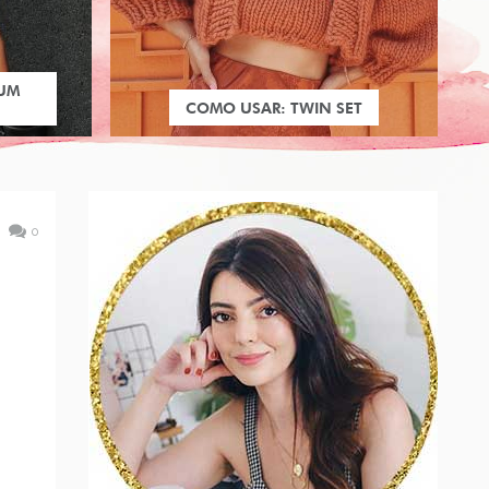
 UM
COMO USAR: TWIN SET
0