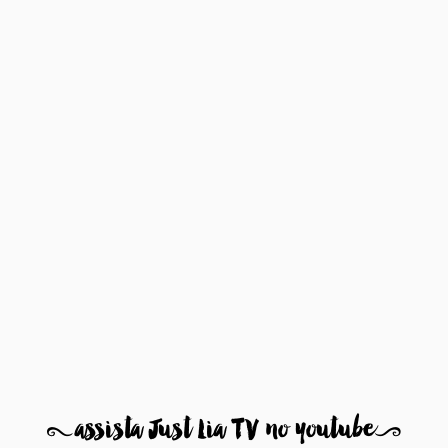
8
assista Just Lia TV no youtube
9