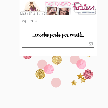
veja mais...
...receba posts por email...