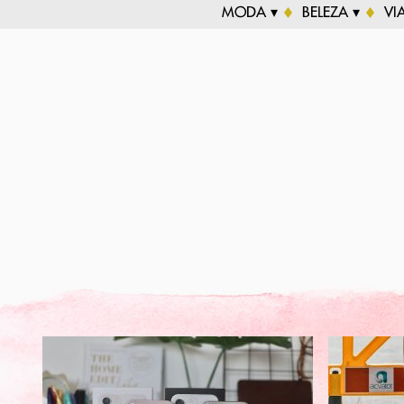
MODA ▾
BELEZA ▾
VI