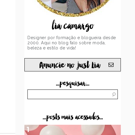
lia camargo
Designer por formação e blogueira desde
2000. Aqui no blog falo sobre moda,
beleza e estilo de vida!
Anuncie no just Lia
...pesquisar...
...posts mais acessados...
1