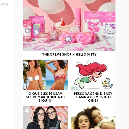
RIOS
THE CRÈME SHOP X HELLO KITTY
2
3
O QUE ELES PENSAM
PERSONAGENS DISNEY
SOBRE MARQUINHA DE
E AMIGOS EM ESTILO
BIQUÍNI
CHIBI
4
5