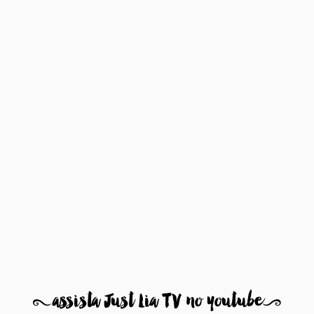
8
assista Just Lia TV no youtube
9