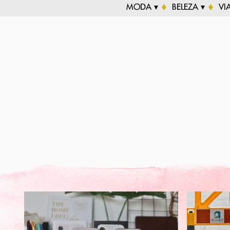
MODA ▾
BELEZA ▾
VI