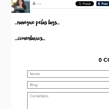
LIA
...navegue pelas tags...
...comentarios...
0
C