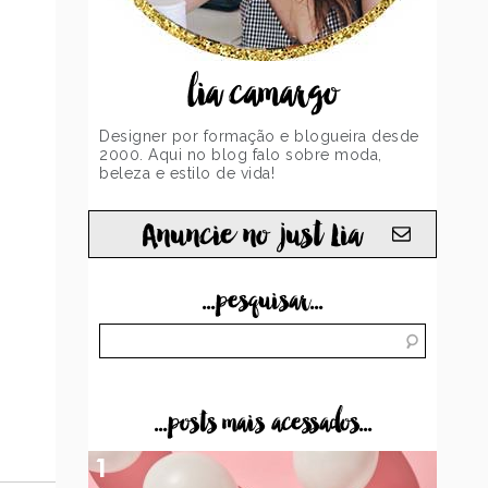
lia camargo
Designer por formação e blogueira desde
2000. Aqui no blog falo sobre moda,
beleza e estilo de vida!
Anuncie no just Lia
...pesquisar...
...posts mais acessados...
1