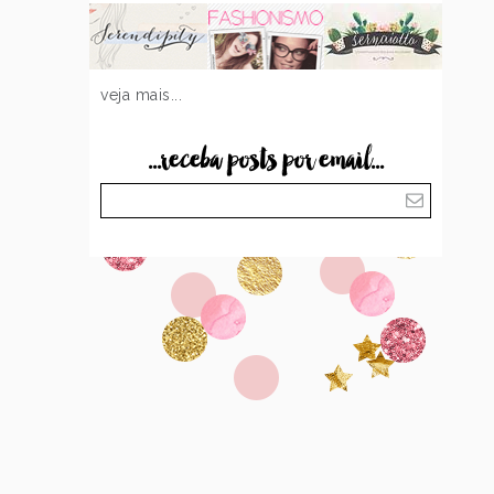
veja mais...
...receba posts por email...