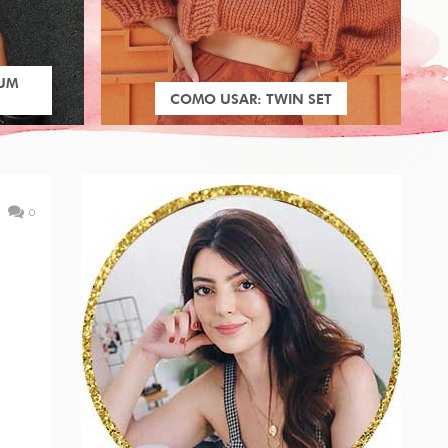
 UM
COMO USAR: TWIN SET
0