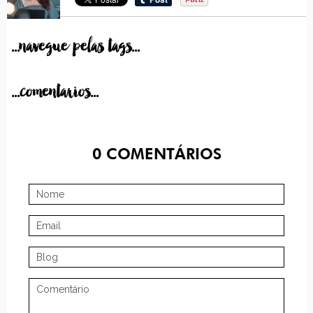
...navegue pelas tags...
...comentarios...
0
COMENTÁRIOS