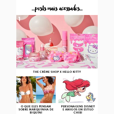
...posts mais acessados...
1
THE CRÈME SHOP X HELLO KITTY
2
3
O QUE ELES PENSAM
PERSONAGENS DISNEY
SOBRE MARQUINHA DE
E AMIGOS EM ESTILO
BIQUÍNI
CHIBI