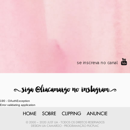
se inscreva no canal
8
siga @liacamargo no instagram
9
190 - OAuthException
Error validating application
HOME
SOBRE
CLIPPING
ANUNCIE
© 2000 ~ 2020 JUST LIA - TODOS OS DIREITOS RESERVADOS
DESIGN
LIA CAMARGO
- PROGRAMAÇÃO
PLICPLAC