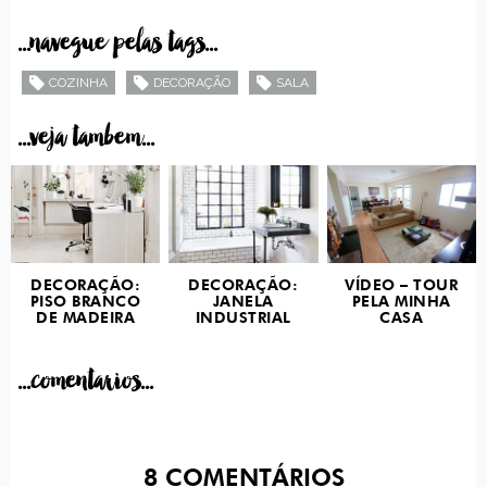
...navegue pelas tags...
COZINHA
DECORAÇÃO
SALA
...veja tambem...
DECORAÇÃO:
DECORAÇÃO:
VÍDEO – TOUR
PISO BRANCO
JANELA
PELA MINHA
DE MADEIRA
INDUSTRIAL
CASA
...comentarios...
8
COMENTÁRIOS