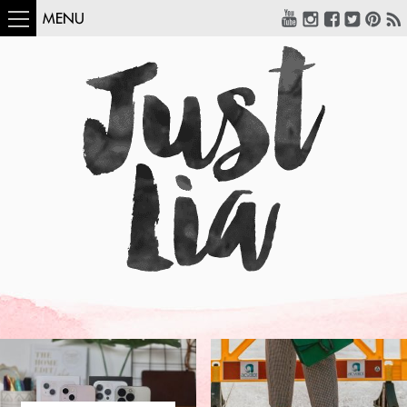
MENU
COMO USAR:
BLUSA UM OMBRO
SÓ