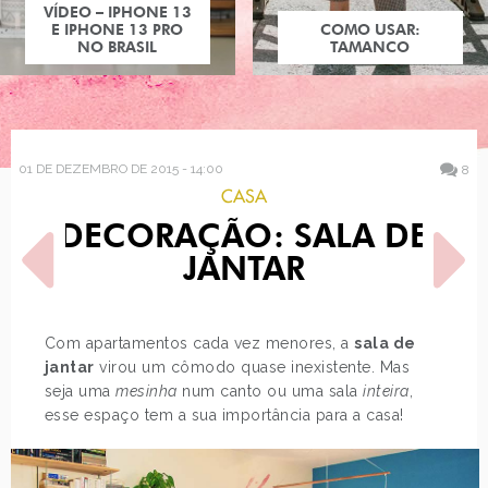
COMO USAR:
TAMANCO
01 DE DEZEMBRO DE 2015 - 14:00
8
CASA
DECORAÇÃO: SALA DE
JANTAR
Com apartamentos cada vez menores, a
sala de
jantar
virou um cômodo quase inexistente. Mas
POST ANTERIOR
PRÓXIMO POST
seja uma
mesinha
num canto ou uma sala
inteira
,
DISNEY X HARRY POTTER
COMO USAR: BANDANA NO
PESCOÇO
esse espaço tem a sua importância para a casa!