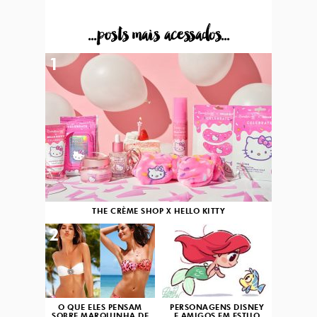
...posts mais acessados...
1
THE CRÈME SHOP X HELLO KITTY
2
3
O QUE ELES PENSAM
PERSONAGENS DISNEY
SOBRE MARQUINHA DE
E AMIGOS EM ESTILO