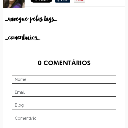
...navegue pelas tags...
...comentarios...
0
COMENTÁRIOS