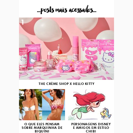
...posts mais acessados...
1
THE CRÈME SHOP X HELLO KITTY
2
3
O QUE ELES PENSAM
PERSONAGENS DISNEY
SOBRE MARQUINHA DE
E AMIGOS EM ESTILO
BIQUÍNI
CHIBI