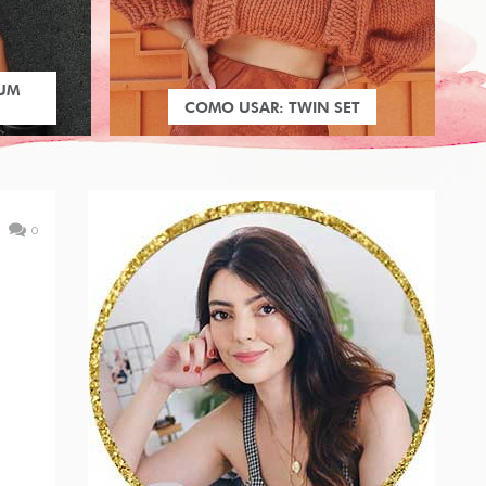
 UM
COMO USAR: TWIN SET
0