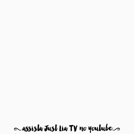
8
assista Just Lia TV no youtube
9