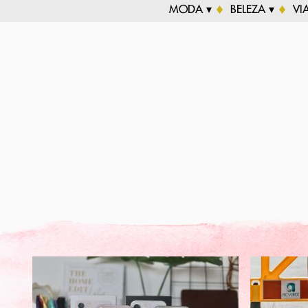
MODA ▾
BELEZA ▾
VI