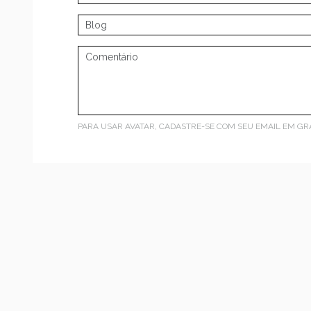
PARA USAR AVATAR, CADASTRE-SE COM SEU EMAIL EM
GR