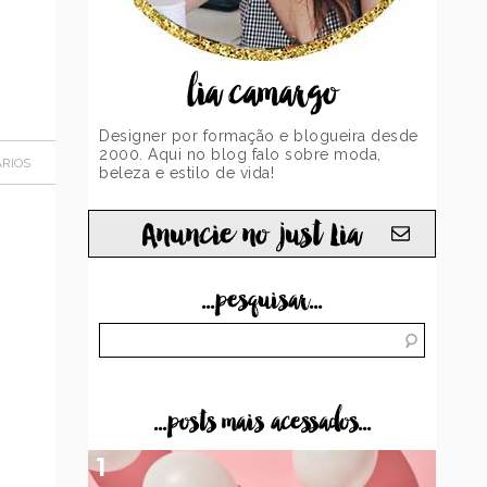
lia camargo
Designer por formação e blogueira desde
2000. Aqui no blog falo sobre moda,
RIOS
beleza e estilo de vida!
Anuncie no just Lia
...pesquisar...
...posts mais acessados...
1