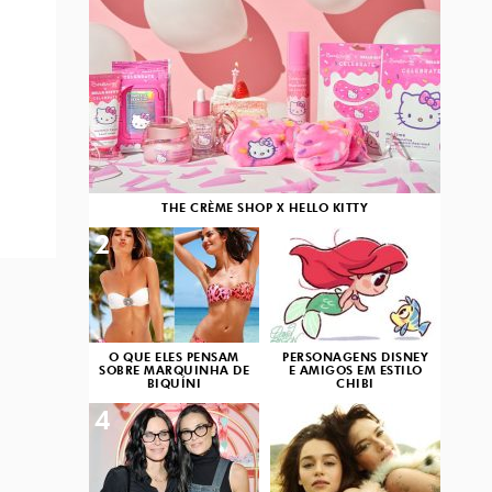
THE CRÈME SHOP X HELLO KITTY
2
3
O QUE ELES PENSAM
PERSONAGENS DISNEY
SOBRE MARQUINHA DE
E AMIGOS EM ESTILO
BIQUÍNI
CHIBI
4
5