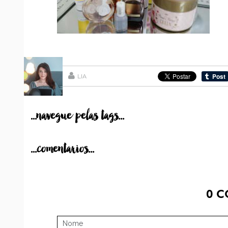
LIA
...navegue pelas tags...
...comentarios...
0
C