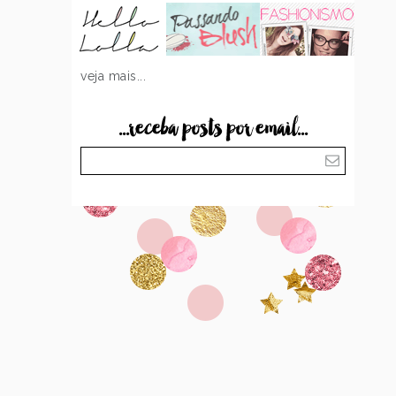
veja mais...
...receba posts por email...