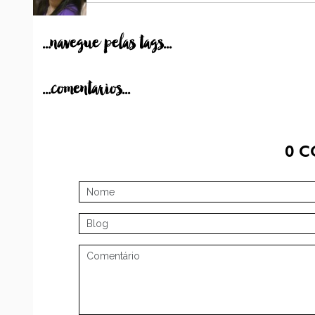
...navegue pelas tags...
...comentarios...
0
C