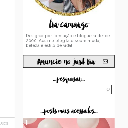
lia camargo
Designer por formação e blogueira desde
2000. Aqui no blog falo sobre moda,
beleza e estilo de vida!
Anuncie no just Lia
...pesquisar...
...posts mais acessados...
1
RIOS