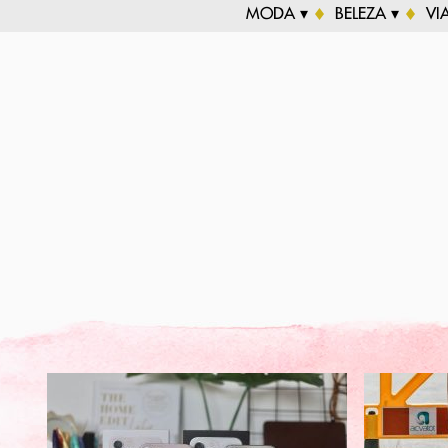
MODA ▾
BELEZA ▾
VI