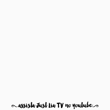
8
assista Just Lia TV no youtube
9