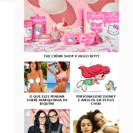
THE CRÈME SHOP X HELLO KITTY
2
3
O QUE ELES PENSAM
PERSONAGENS DISNEY
SOBRE MARQUINHA DE
E AMIGOS EM ESTILO
BIQUÍNI
CHIBI
4
5