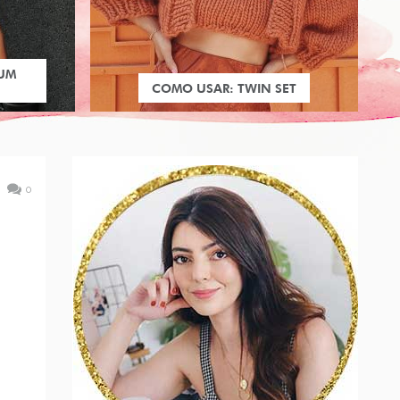
 UM
COMO USAR: TWIN SET
0