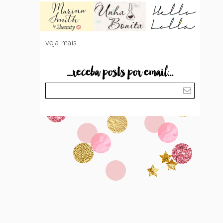
veja mais...
...receba posts por email...