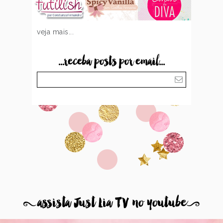
veja mais...
...receba posts por email...
8
assista Just Lia TV no youtube
9