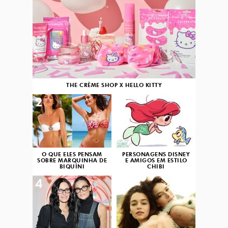
THE CRÈME SHOP X HELLO KITTY
2
3
O QUE ELES PENSAM
PERSONAGENS DISNEY
SOBRE MARQUINHA DE
E AMIGOS EM ESTILO
BIQUÍNI
CHIBI
4
5