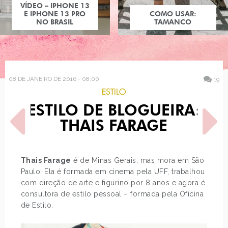
COMO USAR:
TAMANCO
08 DE JANEIRO DE 2016 - 08:00
19
ESTILO
ESTILO DE BLOGUEIRA:
THAIS FARAGE
Thais Farage
é de Minas Gerais, mas mora em São
Paulo. Ela é formada em cinema pela UFF, trabalhou
POST ANTERIOR
PRÓXIMO POST
com direção de arte e figurino por 8 anos e agora é
OS NOVOS TÊNIS DE
OS BOLOS REALISTAS E
CORRIDA DA NEW
DIVERTIDOS DE YOLANDA
consultora de estilo pessoal – formada pela Oficina
BALANCE…
GAMPP
de Estilo.