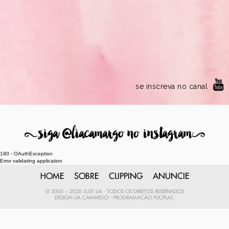
se inscreva no canal
8
siga @liacamargo no instagram
9
190 - OAuthException
Error validating application
HOME
SOBRE
CLIPPING
ANUNCIE
© 2000 ~ 2020 JUST LIA - TODOS OS DIREITOS RESERVADOS
DESIGN
LIA CAMARGO
- PROGRAMAÇÃO
PLICPLAC