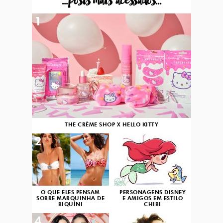
...posts mais acessados...
1
THE CRÈME SHOP X HELLO KITTY
2
3
O QUE ELES PENSAM
PERSONAGENS DISNEY
SOBRE MARQUINHA DE
E AMIGOS EM ESTILO
BIQUÍNI
CHIBI
4
5