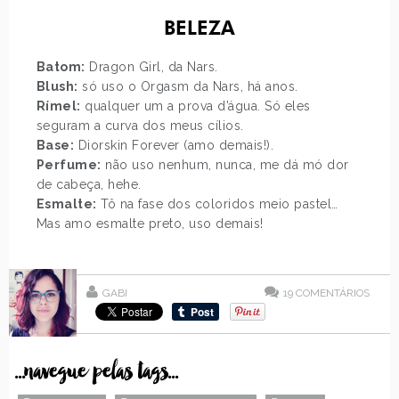
BELEZA
Batom:
Dragon Girl, da Nars.
Blush:
só uso o Orgasm da Nars, há anos.
Rímel:
qualquer um a prova d’água. Só eles
seguram a curva dos meus cílios.
Base:
Diorskin Forever (amo demais!).
Perfume:
não uso nenhum, nunca, me dá mó dor
de cabeça, hehe.
Esmalte:
Tô na fase dos coloridos meio pastel…
Mas amo esmalte preto, uso demais!
GABI
19
COMENTÁRIOS
...navegue pelas tags...