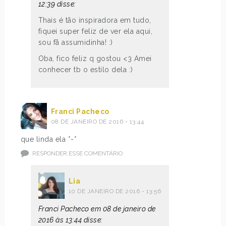
12:39 disse:
Thais é tão inspiradora em tudo,
fiquei super feliz de ver ela aqui,
sou fã assumidinha! :)
Oba, fico feliz q gostou <3 Amei
conhecer tb o estilo dela :)
Franci Pacheco
08 DE JANEIRO DE 2016 - 13:44
que linda ela *-*
RESPONDER ESSE COMENTÁRIO
Lia
10 DE JANEIRO DE 2016 - 13:56
Franci Pacheco em 08 de janeiro de
2016 às 13:44 disse: