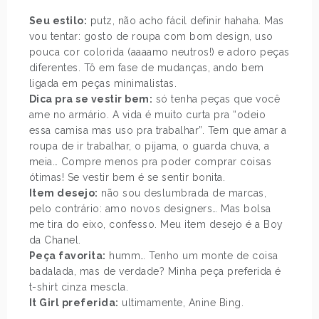
Seu estilo:
putz, não acho fácil definir hahaha. Mas
vou tentar: gosto de roupa com bom design, uso
pouca cor colorida (aaaamo neutros!) e adoro peças
diferentes. Tô em fase de mudanças, ando bem
ligada em peças minimalistas.
Dica pra se vestir bem:
só tenha peças que você
ame no armário. A vida é muito curta pra “odeio
essa camisa mas uso pra trabalhar”. Tem que amar a
roupa de ir trabalhar, o pijama, o guarda chuva, a
meia… Compre menos pra poder comprar coisas
ótimas! Se vestir bem é se sentir bonita.
Item desejo:
não sou deslumbrada de marcas,
pelo contrário: amo novos designers… Mas bolsa
me tira do eixo, confesso. Meu item desejo é a Boy
da Chanel.
Peça favorita:
humm… Tenho um monte de coisa
badalada, mas de verdade? Minha peça preferida é
t-shirt cinza mescla.
It Girl preferida:
ultimamente, Anine Bing.