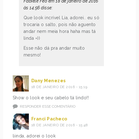
Fabiele Feó em 18 de janeiro de 2016
às 14:56 disse:
Que look incrível Lia, adorei.. eu só
trocaria o salto, pois não aguento
andar nem meia hora haha mas tá
linda =))
Esse não dá pra andar muito
mesmo!
Dany Menezes
18 DE JANEIRO DE 2016 - 15:19
Show o look e seu cabelo tá lindo!!
RESPONDER ESSE COMENTÁRIO
Franci Pacheco
18 DE JANEIRO DE 2016 - 15:48
liinda, adorei o look