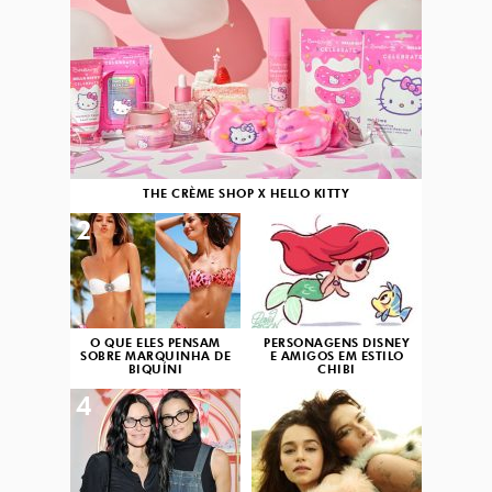
THE CRÈME SHOP X HELLO KITTY
2
3
O QUE ELES PENSAM
PERSONAGENS DISNEY
SOBRE MARQUINHA DE
E AMIGOS EM ESTILO
BIQUÍNI
CHIBI
4
5