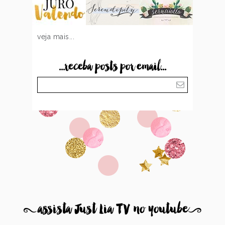
veja mais...
...receba posts por email...
8
assista Just Lia TV no youtube
9