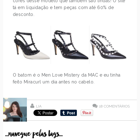
cores desse modelo que também são lindas! O site
tá em liquidação e tem peças com até 60% de
desconto.
O batom é o Men Love Mistery da MAC e eu tinha
feito Miracurl um dia antes no cabelo.
LIA
18
COMENTÁRIOS
...navegue pelas tags...