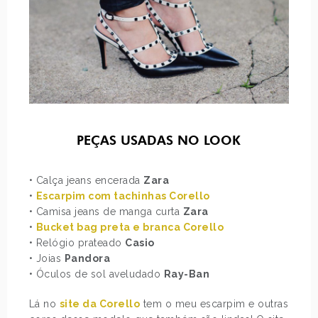
PEÇAS USADAS NO LOOK
• Calça jeans encerada
Zara
•
Escarpim com tachinhas Corello
• Camisa jeans de manga curta
Zara
•
Bucket bag preta e branca Corello
• Relógio prateado
Casio
• Joias
Pandora
• Óculos de sol aveludado
Ray-Ban
Lá no
site da Corello
tem o meu escarpim e outras