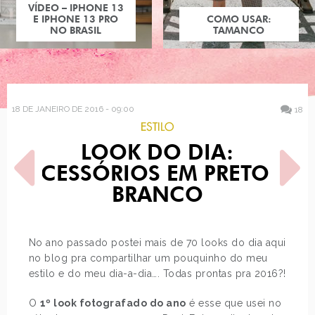
COMO USAR:
TAMANCO
18 DE JANEIRO DE 2016 - 09:00
18
ESTILO
LOOK DO DIA:
ACESSÓRIOS EM PRETO E
BRANCO
POST ANTERIOR
PRÓXIMO POST
No ano passado postei mais de 70 looks do dia aqui
AS PRINCESAS DISNEY
DECORAÇÃO: FLÂMULA DE
no blog pra compartilhar um pouquinho do meu
COMO BRITNEY SPEARS
TECIDO
estilo e do meu dia-a-dia…. Todas prontas pra 2016?!
O
1º look fotografado do ano
é esse que usei no