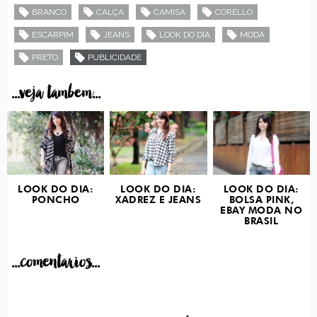
BRANCO
CALÇA
CAMISA
CORELLO
ESCARPIM
JEANS
LOOK DO DIA
MODA
PRETO
PUBLICIDADE
...veja tambem...
LOOK DO DIA:
LOOK DO DIA:
LOOK DO DIA:
PONCHO
XADREZ E JEANS
BOLSA PINK,
EBAY MODA NO
BRASIL
...comentarios...