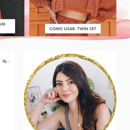
 UM
COMO USAR: TWIN SET
0