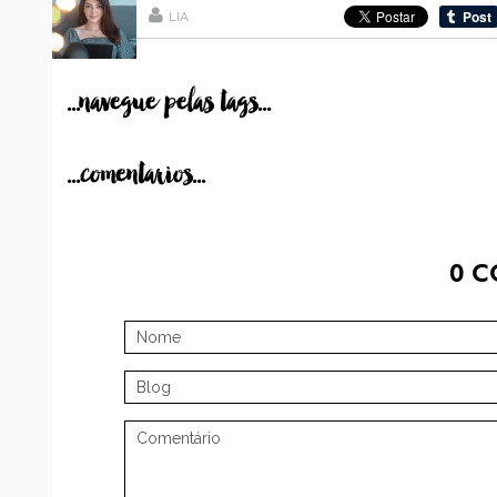
LIA
...navegue pelas tags...
...comentarios...
0
C