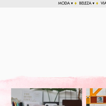
MODA ▾
BELEZA ▾
VI