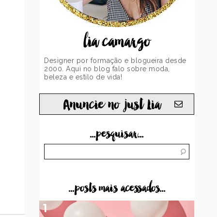
lia camargo
Designer por formação e blogueira desde
2000. Aqui no blog falo sobre moda,
beleza e estilo de vida!
Anuncie no just Lia
...pesquisar...
...posts mais acessados...
1