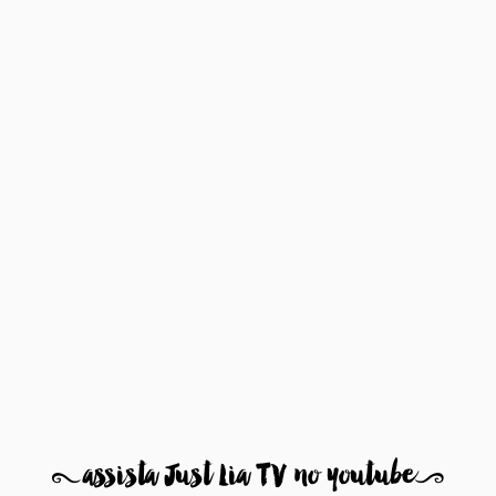
8
assista Just Lia TV no youtube
9