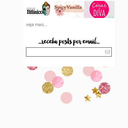
veja mais...
...receba posts por email...