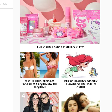
RIOS
THE CRÈME SHOP X HELLO KITTY
2
3
O QUE ELES PENSAM
PERSONAGENS DISNEY
SOBRE MARQUINHA DE
E AMIGOS EM ESTILO
BIQUÍNI
CHIBI
4
5