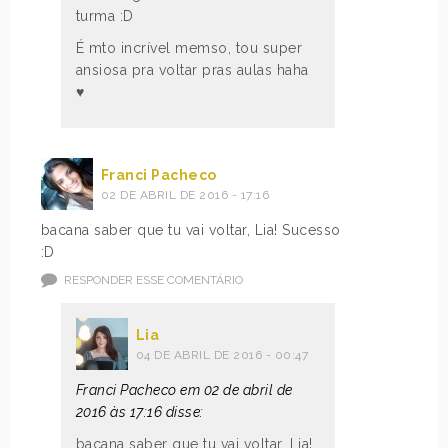
turma :D
É mto incrível memso, tou super
ansiosa pra voltar pras aulas haha
♥
Franci Pacheco
02 DE ABRIL DE 2016 - 17:16
bacana saber que tu vai voltar, Lia! Sucesso
:D
RESPONDER ESSE COMENTÁRIO
Lia
04 DE ABRIL DE 2016 - 00:47
Franci Pacheco em 02 de abril de
2016 às 17:16 disse:
bacana saber que tu vai voltar, Lia!