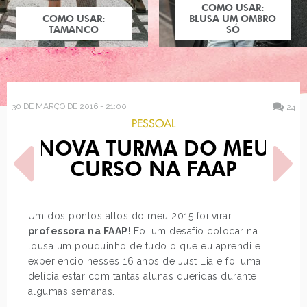
COMO USAR:
COMO USAR:
BLUSA UM OMBRO
TAMANCO
SÓ
30 DE MARÇO DE 2016 - 21:00
24
PESSOAL
NOVA TURMA DO MEU
CURSO NA FAAP
Um dos pontos altos do meu 2015 foi virar
professora na FAAP
! Foi um desafio colocar na
POST ANTERIOR
PRÓXIMO POST
lousa um pouquinho de tudo o que eu aprendi e
MISTÉRIO E ROMANCE NA
ESTILO DE BLOGUEIRA:
COLEÇÃO SECRET BOOK
CHERYL VAN DEN BERG
experiencio nesses 16 anos de Just Lia e foi uma
delícia estar com tantas alunas queridas durante
algumas semanas.