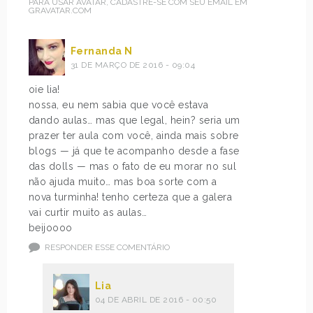
PARA USAR AVATAR, CADASTRE-SE COM SEU EMAIL EM
GRAVATAR.COM
Fernanda N
31 DE MARÇO DE 2016 - 09:04
oie lia!
nossa, eu nem sabia que você estava
dando aulas… mas que legal, hein? seria um
prazer ter aula com você, ainda mais sobre
blogs — já que te acompanho desde a fase
das dolls — mas o fato de eu morar no sul
não ajuda muito… mas boa sorte com a
nova turminha! tenho certeza que a galera
vai curtir muito as aulas…
beijoooo
RESPONDER ESSE COMENTÁRIO
Lia
04 DE ABRIL DE 2016 - 00:50