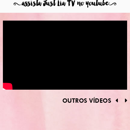
8
assista Just Lia TV no youtube
9
OUTROS VÍDEOS