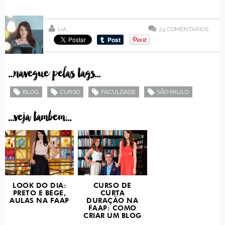
LIA
24
COMENTÁRIOS
...navegue pelas tags...
BLOG
CURSO
FACULDADE
SÃO PAULO
...veja tambem...
LOOK DO DIA:
CURSO DE
PRETO E BEGE,
CURTA
AULAS NA FAAP
DURAÇÃO NA
FAAP: COMO
CRIAR UM BLOG