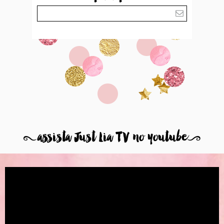
8
assista Just Lia TV no youtube
9