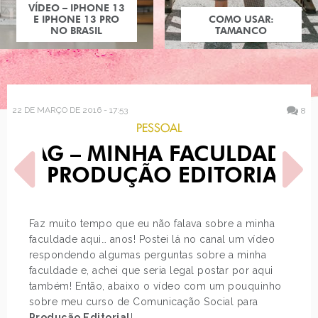
COMO USAR:
TAMANCO
22 DE MARÇO DE 2016 - 17:53
8
PESSOAL
TAG – MINHA FACULDADE
– PRODUÇÃO EDITORIAL
Faz muito tempo que eu não falava sobre a minha
faculdade aqui… anos! Postei lá no canal um vídeo
POST ANTERIOR
PRÓXIMO POST
respondendo algumas perguntas sobre a minha
DECORAÇÃO: SUBWAY
MÃE DE MENINO: MIRANDA
TILES
KERR E FLYNN
faculdade e, achei que seria legal postar por aqui
também! Então, abaixo o vídeo com um pouquinho
sobre meu curso de Comunicação Social para
Produção Editorial
!