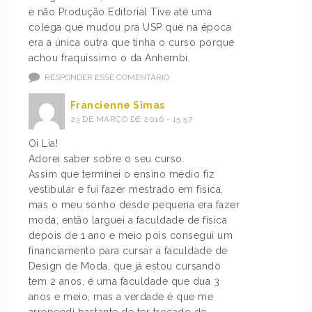
e não Produção Editorial Tive até uma
colega que mudou pra USP que na época
era a única outra que tinha o curso porque
achou fraquíssimo o da Anhembi.
RESPONDER ESSE COMENTÁRIO
Francienne Simas
23 DE MARÇO DE 2016 - 15:57
Oi Lia!
Adorei saber sobre o seu curso.
Assim que terminei o ensino médio fiz
vestibular e fui fazer mestrado em fisica,
mas o meu sonho desde pequena era fazer
moda; então larguei a faculdade de física
depois de 1 ano e meio pois consegui um
financiamento para cursar a faculdade de
Design de Moda, que já estou cursando
tem 2 anos, é uma faculdade que dua 3
anos e meio, mas a verdade é que me
arrependi bastante de ter trocado de