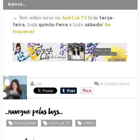
época…
→ Tem vídeo novo na
Just Lia TV
toda
terça-
feira,
toda
quinta-feira
e todo
sábado
!
Se
inscreva!
LIA
8
COMENTÁRIOS
...navegue pelas tags...
FACULDADE
JUST LIA TV
VÍDEO