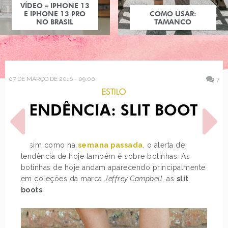
VÍDEO – IPHONE 13
E IPHONE 13 PRO
COMO USAR:
NO BRASIL
TAMANCO
07 DE MARÇO DE 2016 - 09:00
7
ESTILO
TENDÊNCIA: SLIT BOOTS
Assim como na
semana passada
, o alerta de
tendência de hoje também é sobre botinhas. As
botinhas de hoje andam aparecendo principalmente
POST ANTERIOR
PRÓXIMO POST
em coleções da marca
Jeffrey Campbell
, as
slit
PROVANDO DOCES
PERSONAGENS DISNEY
boots
.
CHILENOS
COM VÉU MUÇULMANO