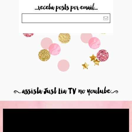
...receba posts por email...
8
assista Just Lia TV no youtube
9