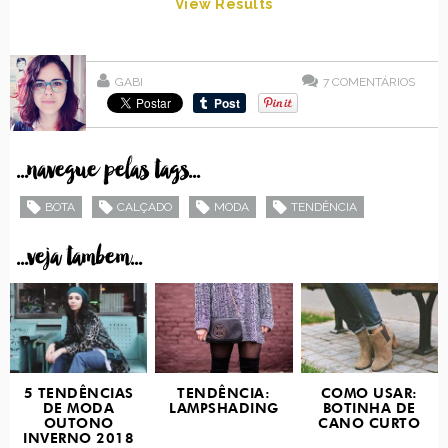
View Results
GABI
7
COMENTÁRIOS
...navegue pelas tags...
BOTA
CALÇADO
MODA
TENDÊNCIA
...veja tambem...
5 TENDÊNCIAS
TENDÊNCIA:
COMO USAR:
DE MODA
LAMPSHADING
BOTINHA DE
OUTONO
CANO CURTO
INVERNO 2018