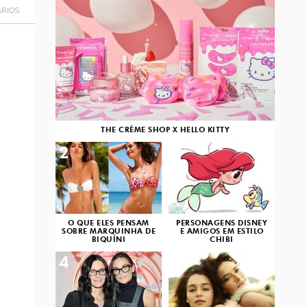
RIOS
THE CRÈME SHOP X HELLO KITTY
2
3
O QUE ELES PENSAM
PERSONAGENS DISNEY
SOBRE MARQUINHA DE
E AMIGOS EM ESTILO
BIQUÍNI
CHIBI
4
5