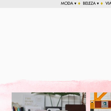
MODA ▾
BELEZA ▾
VI