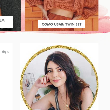
 UM
COMO USAR: TWIN SET
0