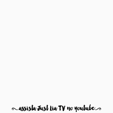
8
assista Just Lia TV no youtube
9