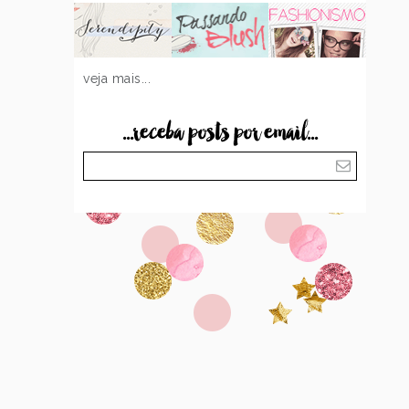
veja mais...
...receba posts por email...