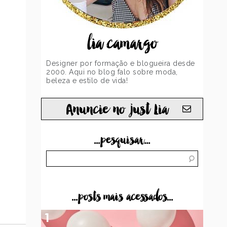
lia camargo
Designer por formação e blogueira desde
2000. Aqui no blog falo sobre moda,
beleza e estilo de vida!
Anuncie no just Lia
...pesquisar...
...posts mais acessados...
1