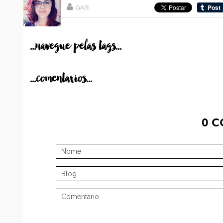
GABI
...navegue pelas tags...
...comentarios...
0
C