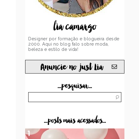
lia camargo
Designer por formação e blogueira desde
2000. Aqui no blog falo sobre moda,
beleza e estilo de vida!
Anuncie no just Lia
...pesquisar...
...posts mais acessados...
1