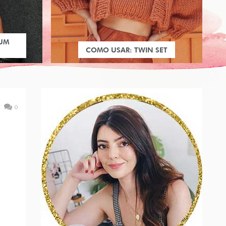
 UM
COMO USAR: TWIN SET
0