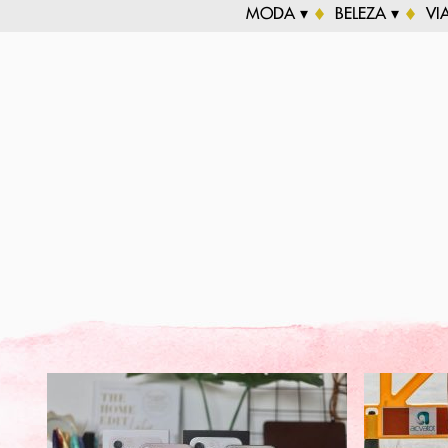
MODA ▾
BELEZA ▾
VI