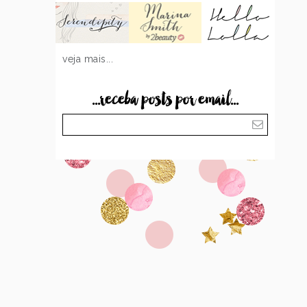
veja mais...
...receba posts por email...