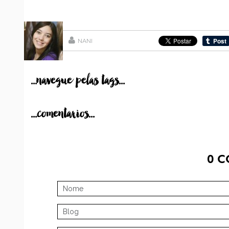
NANI
...navegue pelas tags...
...comentarios...
0
C