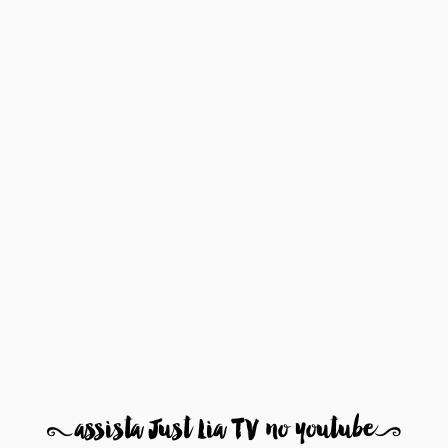
8
assista Just Lia TV no youtube
9