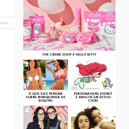
RIOS
THE CRÈME SHOP X HELLO KITTY
2
3
O QUE ELES PENSAM
PERSONAGENS DISNEY
SOBRE MARQUINHA DE
E AMIGOS EM ESTILO
BIQUÍNI
CHIBI
4
5