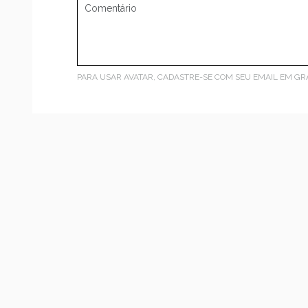
PARA USAR AVATAR, CADASTRE-SE COM SEU EMAIL EM
GR