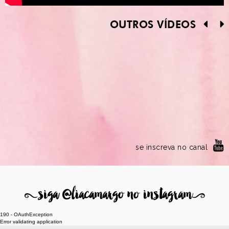
OUTROS VÍDEOS
se inscreva no canal
8
siga @liacamargo no instagram
9
190 - OAuthException
Error validating application