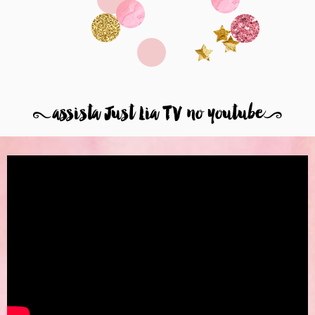
8
assista Just Lia TV no youtube
9