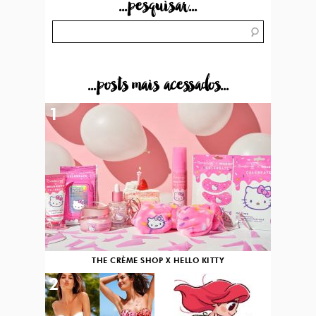
...pesquisar...
...posts mais acessados...
1
THE CRÈME SHOP X HELLO KITTY
2
3