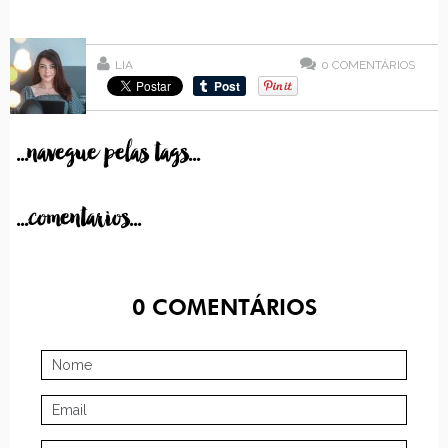
LIA
0
COMENTÁRIOS
...navegue pelas tags...
...comentarios...
0
COMENTÁRIOS