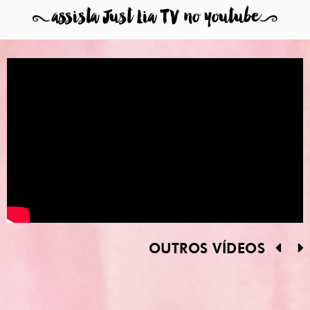
8
assista Just Lia TV no youtube
9
OUTROS VÍDEOS