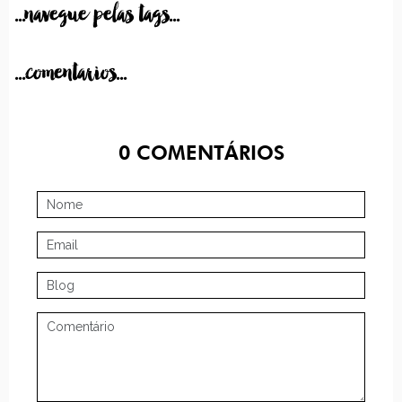
...navegue pelas tags...
...comentarios...
0
COMENTÁRIOS