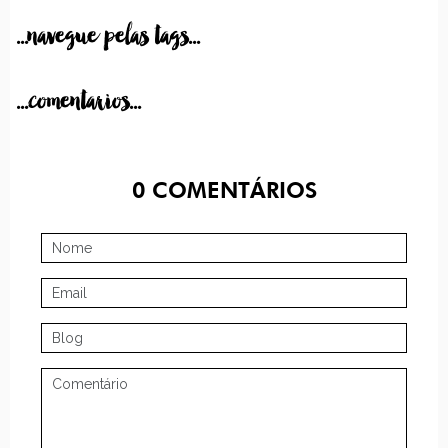
...navegue pelas tags...
...comentarios...
0
COMENTÁRIOS