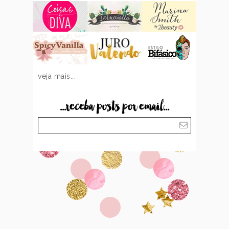
veja mais...
...receba posts por email...