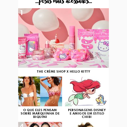
...posts mais acessados...
1
THE CRÈME SHOP X HELLO KITTY
2
3
O QUE ELES PENSAM
PERSONAGENS DISNEY
SOBRE MARQUINHA DE
E AMIGOS EM ESTILO
BIQUÍNI
CHIBI