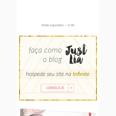
Robô aspirador – ILife