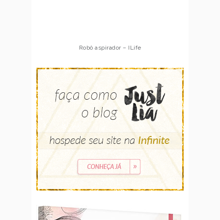
Robô aspirador – ILife