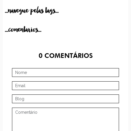
...navegue pelas tags...
...comentarios...
0
COMENTÁRIOS