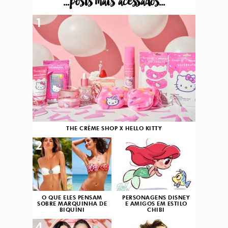
...posts mais acessados...
1
THE CRÈME SHOP X HELLO KITTY
2
3
O QUE ELES PENSAM
PERSONAGENS DISNEY
SOBRE MARQUINHA DE
E AMIGOS EM ESTILO
BIQUÍNI
CHIBI