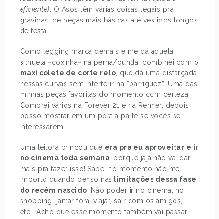
eficiente)
. O Asos têm várias coisas legais pra
grávidas, de peças mais básicas até vestidos longos
de festa.
Como legging marca demais e me dá aquela
silhueta ~coxinha~ na perna/bunda, combinei com o
maxi colete de corte reto
, que dá uma disfarçada
nessas curvas sem interferir na “barriguez”. Uma das
minhas peças favoritas do momento com certeza!
Comprei vários na Forever 21 e na Renner, depois
posso mostrar em um post a parte se vocês se
interessarem…
Uma leitora brincou que
era pra eu aproveitar e ir
no cinema toda semana
, porque jajá não vai dar
mais pra fazer isso! Sabe, no momento não me
importo quando penso nas
limitações dessa fase
do recém nascido
. Não poder ir no cinema, no
shopping, jantar fora, viajar, sair com os amigos,
etc… Acho que esse momento também vai passar