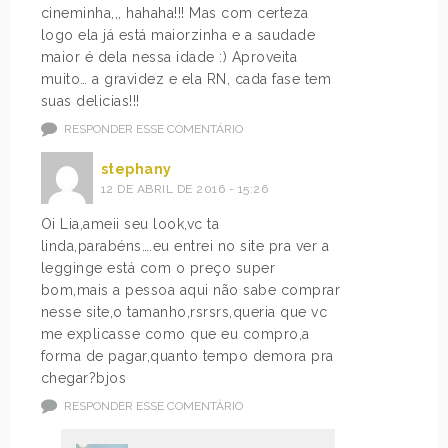
cineminha,,, hahaha!!! Mas com certeza
logo ela já está maiorzinha e a saudade
maior é dela nessa idade :) Aproveita
muito… a gravidez e ela RN, cada fase tem
suas delicias!!!
RESPONDER ESSE COMENTÁRIO
stephany
12 DE ABRIL DE 2016 - 15:26
Oi Lia,ameii seu look,vc ta
linda,parabéns….eu entrei no site pra ver a
legginge está com o preço super
bom,mais a pessoa aqui não sabe comprar
nesse site,o tamanho,rsrsrs,queria que vc
me explicasse como que eu compro,a
forma de pagar,quanto tempo demora pra
chegar?bjos
RESPONDER ESSE COMENTÁRIO