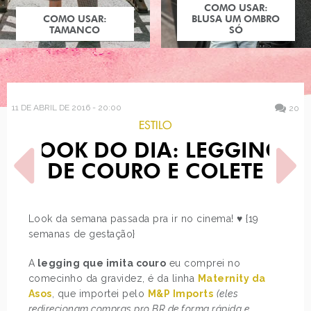
COMO USAR:
COMO USAR:
BLUSA UM OMBRO
TAMANCO
SÓ
11 DE ABRIL DE 2016 - 20:00
20
ESTILO
LOOK DO DIA: LEGGING
DE COURO E COLETE
Look da semana passada pra ir no cinema! ♥ {19
semanas de gestação}
POST ANTERIOR
PRÓXIMO POST
TENDÊNCIA: CALÇA
DISNEY X LEONARDO
SOLTINHA
DICAPRIO
A
legging que imita couro
eu comprei no
comecinho da gravidez, é da linha
Maternity da
Asos
, que importei pelo
M&P Imports
(eles
redirecionam compras pro BR de forma rápida e