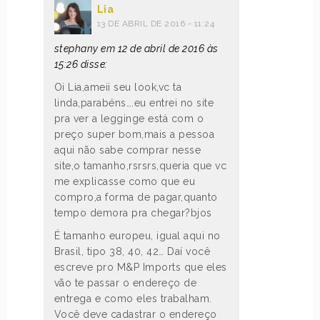
Lia
13 DE ABRIL DE 2016 - 11:24
stephany em 12 de abril de 2016 às
15:26 disse:
Oi Lia,ameii seu look,vc ta
linda,parabéns….eu entrei no site
pra ver a legginge está com o
preço super bom,mais a pessoa
aqui não sabe comprar nesse
site,o tamanho,rsrsrs,queria que vc
me explicasse como que eu
compro,a forma de pagar,quanto
tempo demora pra chegar?bjos
É tamanho europeu, igual aqui no
Brasil, tipo 38, 40, 42… Daí você
escreve pro M&P Imports que eles
vão te passar o endereço de
entrega e como eles trabalham.
Você deve cadastrar o endereço