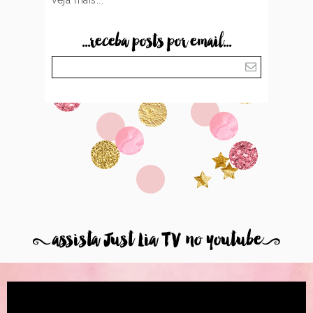
...receba posts por email...
8
assista Just Lia TV no youtube
9