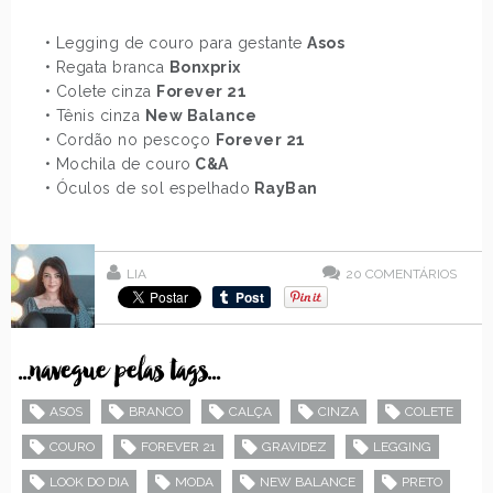
• Legging de couro para gestante
Asos
• Regata branca
Bonxprix
• Colete cinza
Forever 21
• Tênis cinza
New Balance
• Cordão no pescoço
Forever 21
• Mochila de couro
C&A
• Óculos de sol espelhado
RayBan
LIA
20
COMENTÁRIOS
...navegue pelas tags...
ASOS
BRANCO
CALÇA
CINZA
COLETE
COURO
FOREVER 21
GRAVIDEZ
LEGGING
LOOK DO DIA
MODA
NEW BALANCE
PRETO