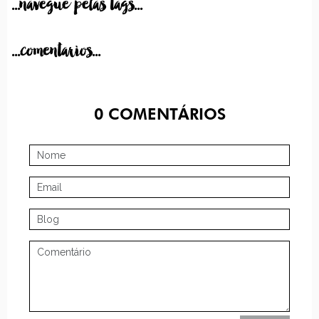
...navegue pelas tags...
...comentarios...
0
COMENTÁRIOS