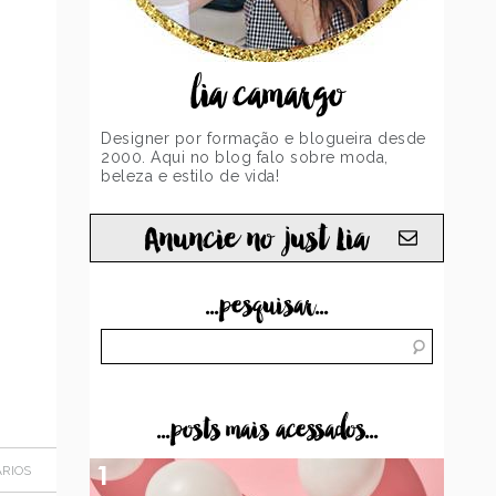
lia camargo
Designer por formação e blogueira desde
2000. Aqui no blog falo sobre moda,
beleza e estilo de vida!
Anuncie no just Lia
...pesquisar...
...posts mais acessados...
RIOS
1