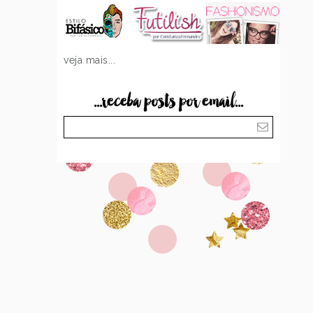
veja mais...
...receba posts por email...