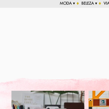
MODA ▾
BELEZA ▾
VI