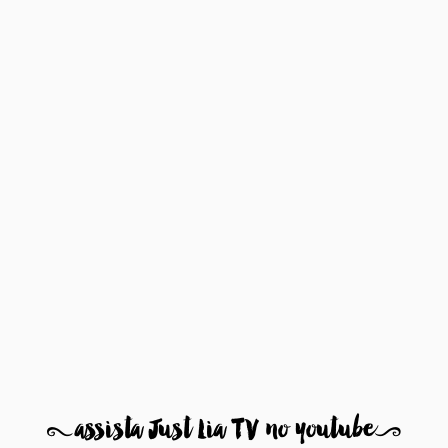
8
assista Just Lia TV no youtube
9