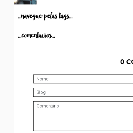
...navegue pelas tags...
...comentarios...
0
C