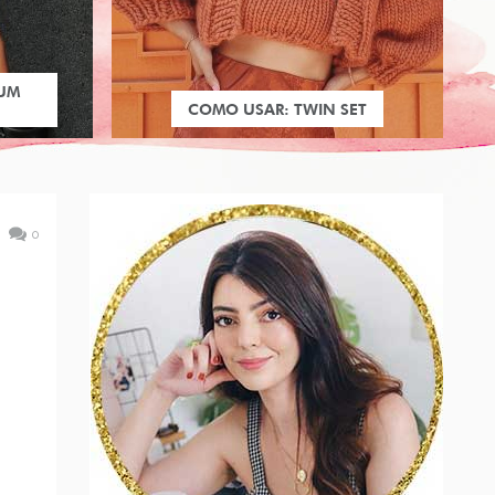
 UM
COMO USAR: TWIN SET
0