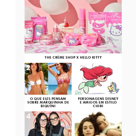
THE CRÈME SHOP X HELLO KITTY
2
3
O QUE ELES PENSAM
PERSONAGENS DISNEY
SOBRE MARQUINHA DE
E AMIGOS EM ESTILO
BIQUÍNI
CHIBI
4
5