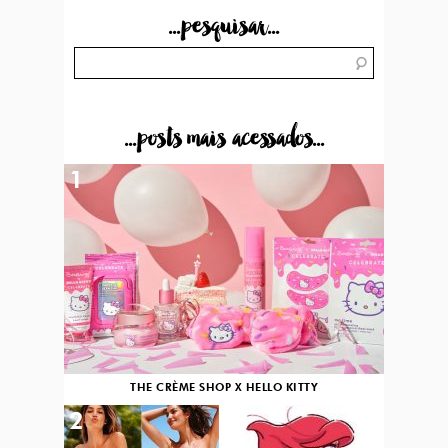
...pesquisar...
...posts mais acessados...
1
THE CRÈME SHOP X HELLO KITTY
2
3