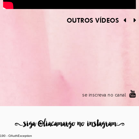
OUTROS VÍDEOS
se inscreva no canal
8
siga @liacamargo no instagram
9
190 - OAuthException