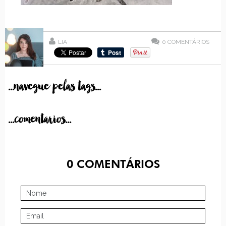
LIA
0
COMENTÁRIOS
...navegue pelas tags...
...comentarios...
0
COMENTÁRIOS