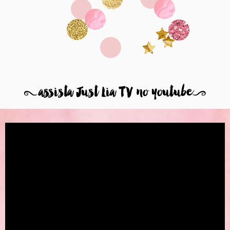
8
assista Just Lia TV no youtube
9