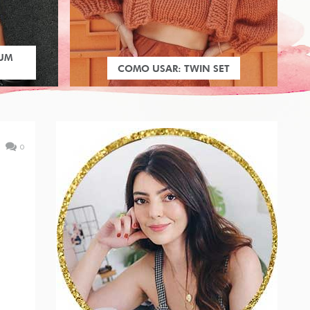
 UM
COMO USAR: TWIN SET
0