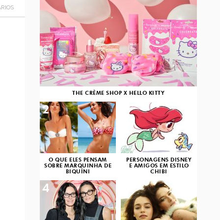
RIOS
THE CRÈME SHOP X HELLO KITTY
2
3
O QUE ELES PENSAM
PERSONAGENS DISNEY
SOBRE MARQUINHA DE
E AMIGOS EM ESTILO
BIQUÍNI
CHIBI
4
5