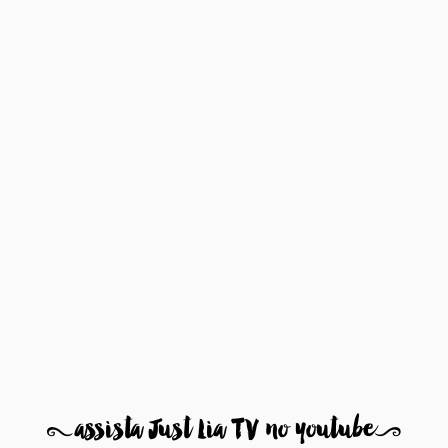
8
assista Just Lia TV no youtube
9