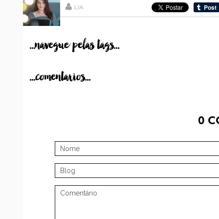
LIA
...navegue pelas tags...
...comentarios...
0
C