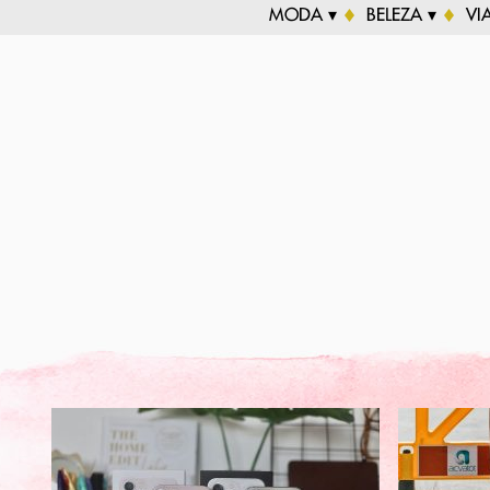
MODA ▾
BELEZA ▾
VI