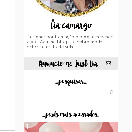
lia camargo
Designer por formação e blogueira desde
2000. Aqui no blog falo sobre moda,
beleza e estilo de vida!
Anuncie no just Lia
...pesquisar...
...posts mais acessados...
1