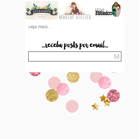
veja mais...
...receba posts por email...