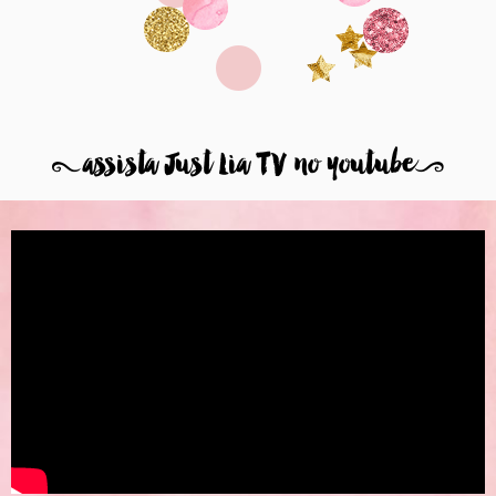
8
assista Just Lia TV no youtube
9