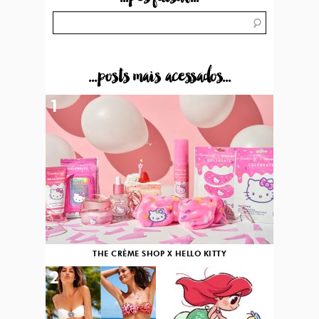
...posts mais acessados...
1
THE CRÈME SHOP X HELLO KITTY
2
3