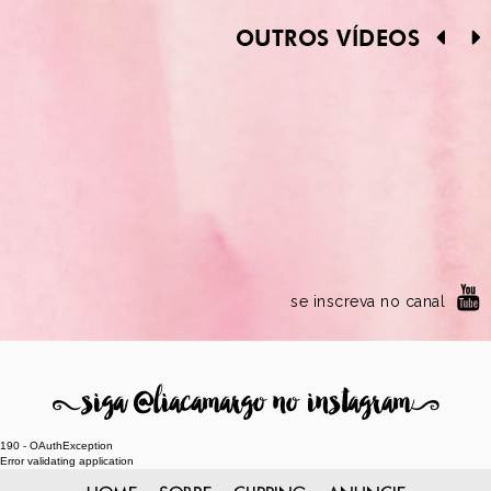
OUTROS VÍDEOS
se inscreva no canal
8
siga @liacamargo no instagram
9
190 - OAuthException
Error validating application