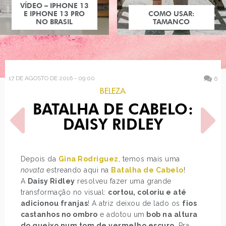
COMO USAR:
TAMANCO
17 DE AGOSTO DE 2016 - 09:00
6
BELEZA
BATALHA DE CABELO:
DAISY RIDLEY
Depois da
Gina Rodriguez
, temos mais uma
novata
estreando aqui na
Batalha de Cabelo
!
POST ANTERIOR
PRÓXIMO POST
A
Daisy Ridley
resolveu fazer uma grande
DECORAÇÃO: LETRAS
COMO USAR: CALÇA DE
ILUMINADAS
BOLINHAS/POÁS
transformação no visual:
cortou, coloriu e até
adicionou franjas
! A atriz deixou de lado os
fios
castanhos no ombro
e adotou um
bob na altura
do queixo num tom de vermelho escuro
. Pra