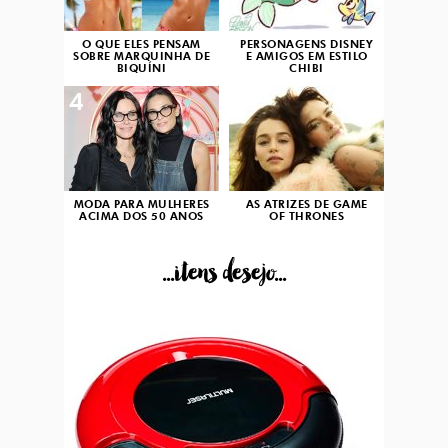
O QUE ELES PENSAM
PERSONAGENS DISNEY
SOBRE MARQUINHA DE
E AMIGOS EM ESTILO
BIQUÍNI
CHIBI
4
5
MODA PARA MULHERES
AS ATRIZES DE GAME
ACIMA DOS 50 ANOS
OF THRONES
...itens desejo...