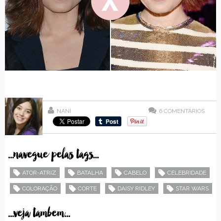
NANI
6
COMENTÁRIOS
...navegue pelas tags...
ATOR-ATRIZ
BATALHA
CABELO
CELEBRIDADE
COLORAÇÃO
CORTE
DAISY RIDLEY
STAR WARS
...veja tambem...