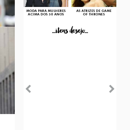
MODA PARA MULHERES
AS ATRIZES DE GAME
ACIMA DOS 50 ANOS
OF THRONES
...itens desejo...