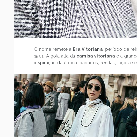
O nome remete à
Era Vitoriana
, período de rei
1901. A gola alta da
camisa vitoriana
é a grand
inspiração da época: babados, rendas, laços e 