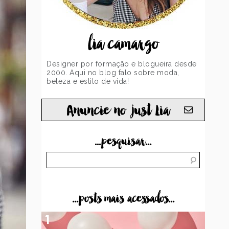
lia camargo
Designer por formação e blogueira desde
2000. Aqui no blog falo sobre moda,
beleza e estilo de vida!
Anuncie no just Lia
...pesquisar...
...posts mais acessados...
1