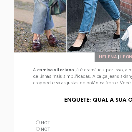
HELENA
|
LEON
A
camisa vitoriana
já é dramática, por isso, a
de linhas mais simplificadas. A calça jeans ski
cropped e saias justas de botão na frente. Voc
ENQUETE: QUAL A SUA O
HOT!
NOT!