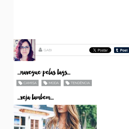
GABI
...navegue pelas tags...
CAMISA
MODA
TENDÊNCIA
...veja tambem...