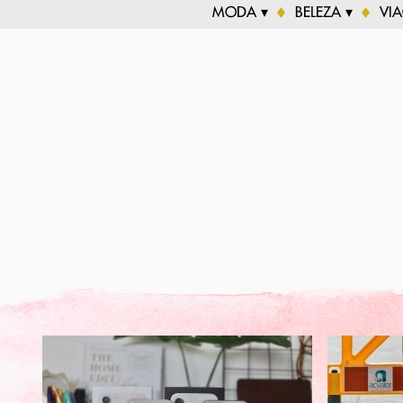
MODA ▾
BELEZA ▾
VI