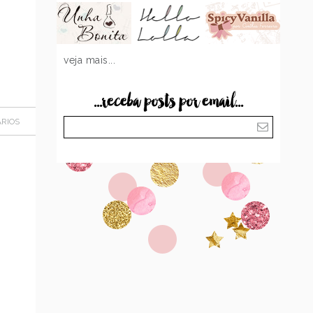
veja mais...
...receba posts por email...
RIOS