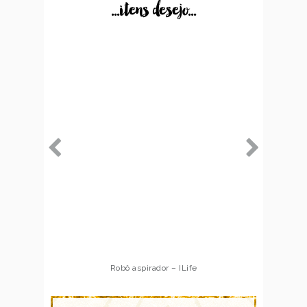
...itens desejo...
Robô aspirador – Multilaser