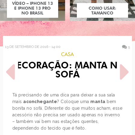
EO – IPHONE 13
IPHONE 13 PRO
COMO USAR:
NO BRASIL
TAMANCO
13 DE SETEMBRO DE 2016 - 14:00
5
CASA
DECORAÇÃO: MANTA NO
SOFÁ
Tá precisando de uma dica para deixar a sua sala
mais
aconchegante
? Coloque uma
manta
bem
POST ANTERIOR
PRÓXIMO POST
bonita no sofá. Diferente do que muitos acham, esse
CHARLOTTE OLYMPIA
BATALHA DE CABELO: KIM
BARBIE
KARDASHIAN
acessório não precisa ser usado apenas no inverno
– também vai bem nas estações quentes,
dependendo do tecido que é feito.