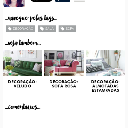
...navegue pelas tags...
DECORAÇÃO
SALA
SOFÁ
...veja tambem...
DECORAÇÃO:
DECORAÇÃO:
DECORAÇÃO:
VELUDO
SOFÁ ROSA
ALMOFADAS
ESTAMPADAS
...comentarios...