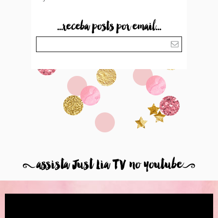
...receba posts por email...
8
assista Just Lia TV no youtube
9