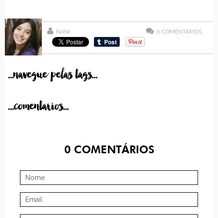
NANI
0
COMENTÁRIOS
...navegue pelas tags...
...comentarios...
0
COMENTÁRIOS