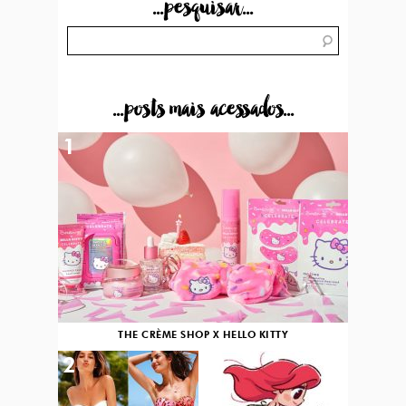
...pesquisar...
...posts mais acessados...
1
THE CRÈME SHOP X HELLO KITTY
2
3