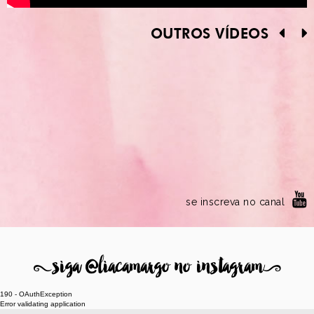
OUTROS VÍDEOS
se inscreva no canal
8
siga @liacamargo no instagram
9
190 - OAuthException
Error validating application