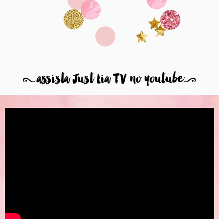
8
assista Just Lia TV no youtube
9