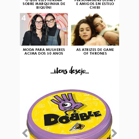
O QUE ELES PENSAM
PERSONAGENS DISNEY
SOBRE MARQUINHA DE
E AMIGOS EM ESTILO
BIQUÍNI
CHIBI
4
5
MODA PARA MULHERES
AS ATRIZES DE GAME
ACIMA DOS 50 ANOS
OF THRONES
...itens desejo...