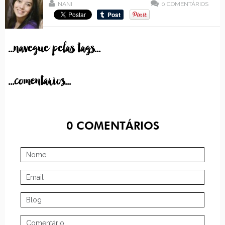
NANI
0
COMENTÁRIOS
...navegue pelas tags...
...comentarios...
0
COMENTÁRIOS