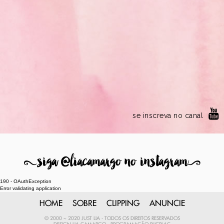
se inscreva no canal
8
siga @liacamargo no instagram
9
190 - OAuthException
Error validating application
HOME
SOBRE
CLIPPING
ANUNCIE
© 2000 ~ 2020 JUST LIA - TODOS OS DIREITOS RESERVADOS