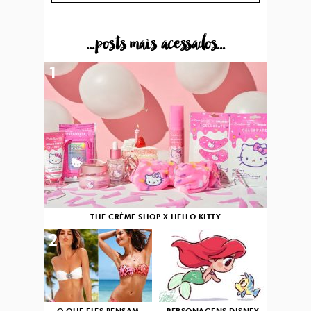
...posts mais acessados...
1
THE CRÈME SHOP X HELLO KITTY
2
3