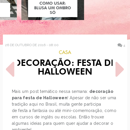
COMO USAR:
BLUSA UM OMBRO
COMO USAR: TWIN
SÓ
SET
26 DE OUTUBRO DE 2016 - 08:00
4
CASA
DECORAÇÃO: FESTA DE
HALLOWEEN
Mais um post temático nessa semana:
decoração
para festa de Halloween
! Apesar de não ser uma
POST ANTERIOR
PRÓXIMO POST
tradição aqui no Brasil, muita gente participa
TAG - HALLOWEEN
OS MELHORES PRODUTOS
ASSUSTADOR
O BOTICÁRIO NO
de festa a fantasia ou até mini-comemoração, como
MERCADO LIVRE
em cursos de inglês ou escolas. Então trouxe
algumas ideias para quem quer ajudar a decorar o
ambiente!