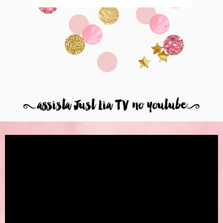
8
assista Just Lia TV no youtube
9