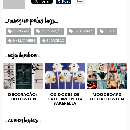
...navegue pelas tags...
ABÓBORA
DECORAÇÃO
FANTASMA
FESTA
HALLOWEEN
MORCEGO
...veja tambem...
DECORAÇÃO:
OS DOCES DE
MOODBOARD
HALLOWEEN
HALLOWEEN DA
DE HALLOWEEN
BAKERELLA
...comentarios...