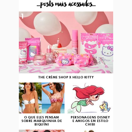
...posts mais acessados...
1
THE CRÈME SHOP X HELLO KITTY
2
3
O QUE ELES PENSAM
PERSONAGENS DISNEY
SOBRE MARQUINHA DE
E AMIGOS EM ESTILO
BIQUÍNI
CHIBI