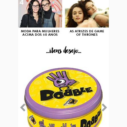
4
5
MODA PARA MULHERES
AS ATRIZES DE GAME
ACIMA DOS 50 ANOS
OF THRONES
...itens desejo...