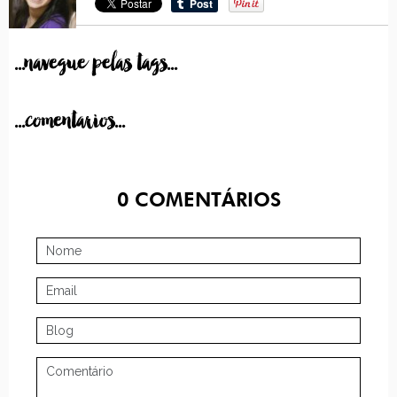
...navegue pelas tags...
...comentarios...
0
COMENTÁRIOS