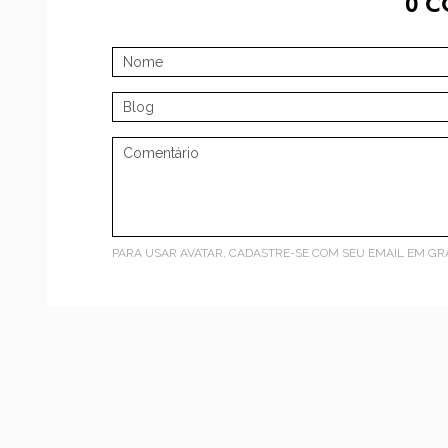
0
C
PARA USAR AVATAR, CADASTRE-SE COM SEU EMAIL EM
GR