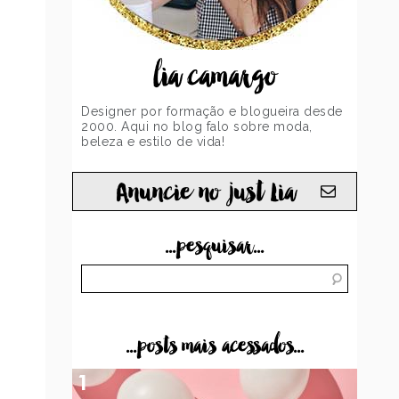
lia camargo
Designer por formação e blogueira desde
2000. Aqui no blog falo sobre moda,
beleza e estilo de vida!
Anuncie no just Lia
...pesquisar...
...posts mais acessados...
1