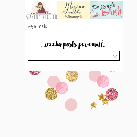
veja mais...
...receba posts por email...