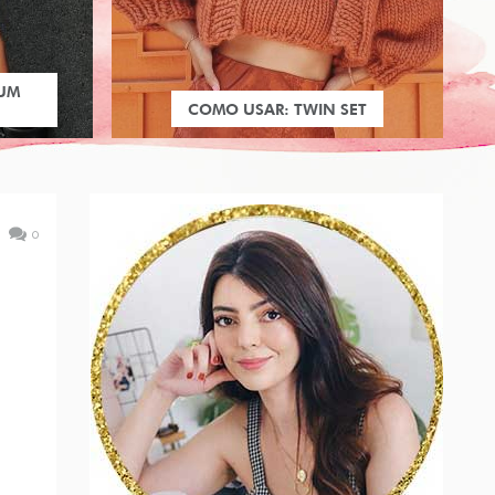
 UM
COMO USAR: TWIN SET
0