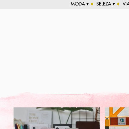
MODA ▾
BELEZA ▾
VI