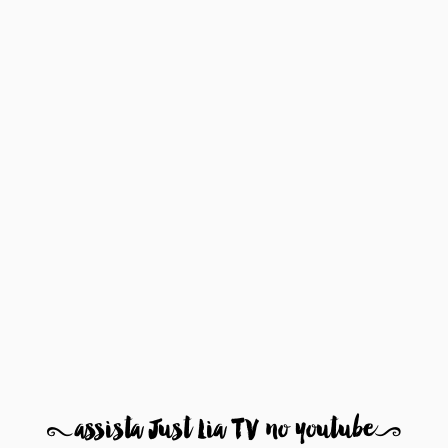
8
assista Just Lia TV no youtube
9