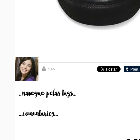
NANI
...navegue pelas tags...
...comentarios...