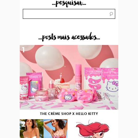
...pesquisar...
...posts mais acessados...
1
THE CRÈME SHOP X HELLO KITTY
2
3