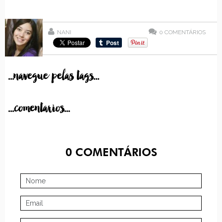
NANI
0
COMENTÁRIOS
...navegue pelas tags...
...comentarios...
0
COMENTÁRIOS