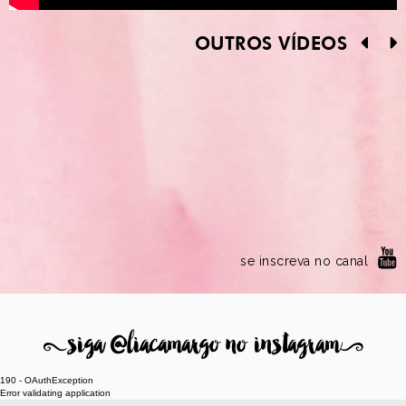
OUTROS VÍDEOS
se inscreva no canal
8
siga @liacamargo no instagram
9
190 - OAuthException
Error validating application