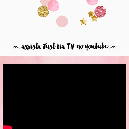
8
assista Just Lia TV no youtube
9